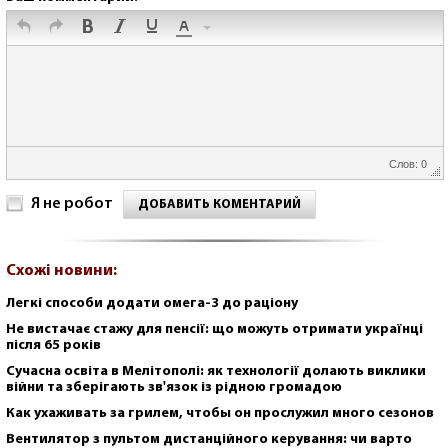
Слов: 0
Я не робот
ДОБАВИТЬ КОМЕНТАРИЙ
Схожі новини:
Легкі способи додати омега-3 до раціону
Не вистачає стажу для пенсії: що можуть отримати українці
після 65 років
Сучасна освіта в Мелітополі: як технології долають виклики
війни та зберігають зв'язок із рідною громадою
Как ухаживать за грилем, чтобы он прослужил много сезонов
Вентилятор з пультом дистанційного керування: чи варто