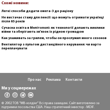
Схожі новини:
Легкі способи додати омега-3 до раціону
Не вистачає стажу для пенсії: що можуть отримати українці
після 65 років
Сучасна освіта в Мелітополі: як технології долають виклики
війни та зберігають зв'язок із рідною громадою
Как ухаживать за грилем, чтобы он прослужил много сезонов
Вентилятор з пультом дистанційного керування: чи варто
переплачувати
Про нас
Реклама
Контакти
Ми у соцмережах
© 2002 ТОВ "МВ-холдінг" Всі права захищені. Сайт виготовлено за
підтримки посольства США. Наш стратегічний інвестор - MDIF.