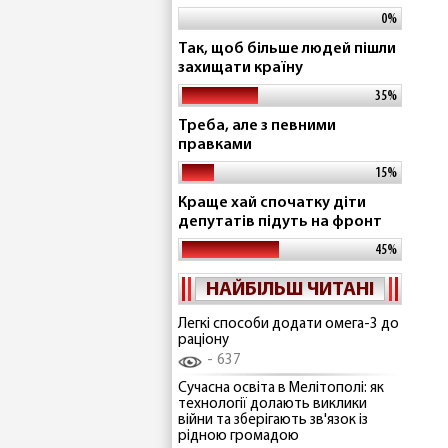
0%
Так, щоб більше людей пішли
захищати країну
35%
Треба, але з певними
правками
15%
Краще хай спочатку діти
депутатів підуть на фронт
45%
НАЙБІЛЬШ ЧИТАНІ
Легкі способи додати омега-3 до
раціону
637
Сучасна освіта в Мелітополі: як
технології долають виклики
війни та зберігають зв'язок із
рідною громадою