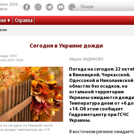
рпня, 2026
ілок
ини
Справка
аїни
Сегодня в Украине дожди
ядів: 1019
Мария ЭНДИКОВА
тня 2015 10:30
Погода на сегодня: 22 октя
в Винницкой, Черкасской,
Одессокой и Николаевской
областях без осадков, на
остальной территории
Укрианы ожидаются дожди
Температура днем от +6 до
+14. Об этом сообщает
Гидрометцентр при ГСЧС
Украины.
а на сегодня: на большей части
ны дожди, температура до +14
В восточном регионе ожидает