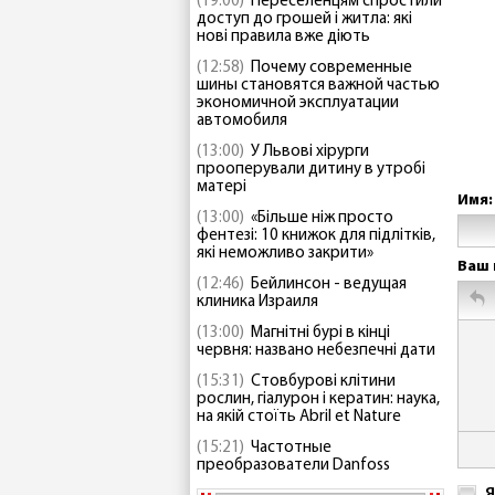
(19:00)
Переселенцям спростили
доступ до грошей і житла: які
нові правила вже діють
(12:58)
Почему современные
шины становятся важной частью
экономичной эксплуатации
автомобиля
(13:00)
У Львові хірурги
прооперували дитину в утробі
матері
Имя:
(13:00)
«Більше ніж просто
фентезі: 10 книжок для підлітків,
які неможливо закрити»
Ваш 
(12:46)
Бейлинсон - ведущая
клиника Израиля
(13:00)
Магнітні бурі в кінці
червня: названо небезпечні дати
(15:31)
Стовбурові клітини
рослин, гіалурон і кератин: наука,
на якій стоїть Abril et Nature
(15:21)
Частотные
преобразователи Danfoss