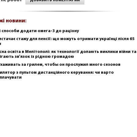
 не робот
ДОБАВИТЬ КОМЕНТАРИЙ
жі новини:
і способи додати омега-3 до раціону
истачає стажу для пенсії: що можуть отримати українці після 65
в
сна освіта в Мелітополі: як технології долають виклики війни та
ігають зв'язок із рідною громадою
ухаживать за грилем, чтобы он прослужил много сезонов
илятор з пультом дистанційного керування: чи варто
плачувати