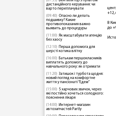
(07:55)
Вентилятор з пультом
дистанційного керування: чи
цент
варто переплачувати
+12,
(09:40)
Опасно ли делать
подшивку? Какие
В Ки
противопоказания важно
до +
выявить до процедуры
(11:00)
Як масштабувати агенцію
Исто
без хаосу
(12:10)
Перша допомога для
шерсті котика влітку
(16:00)
Батькам першокласників
виплатять допомогу до
навчального року: як отримати
(11:20)
Затишок і турбота щодня:
новий погляд на комфортне
життя у пансіонаті “Едем”
(15:00)
5 харчових звичок, через
які постійно хочеться солодкого:
пояснення лікаря
(14:00)
Интернет-магазин
автозапчастей Partly