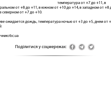
температура от +7 до +11, в
ральном от +8 до +11, в южном от +10 до +14, в западном от +8 
 в северном от +7 до +10.
еве ожидается дождь, температура ночью от +3 до +5, днем от 
9.
чник:rbc.ua
Поділитися у соцмережах: