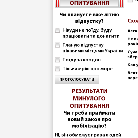
Я
ОПИТУВАННЯ
Чи плануєте вже літню
Схо
відпустку?
Нікуди не поїду, буду
Легк
працювати та донатити
Не в
рокі
Планую відпустку
цікавими місцями України
Суча
збер
Поїду за кордон
Как 
Тільки мрію про море
Вент
пере
ПРОГОЛОСУВАТИ
РЕЗУЛЬТАТИ
МИНУЛОГО
ОПИТУВАННЯ
Чи треба приймати
новий закон про
мобілізацію?
Ні, він обмежує права людей