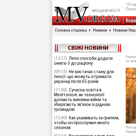
10 се
Понед
місцеві вісті
Нов
Головна сторінка
Новини
Новини Укр
СВІЖІ НОВИНИ
Перегл
(12:57)
Легкі способи додати
22 жов
омега-3 до раціону
(09:55)
Не вистачає стажу для
пенсії: що можуть отримати
українці після 65 років
(11:00)
Сучасна освіта в
Мелітополі: як технології
долають виклики війни та
зберігають зв'язок із рідною
громадою
(12:00)
Как ухаживать за грилем,
чтобы он прослужил много
сезонов
Погод
Украи