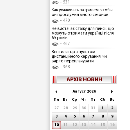
531
Как ухаживать за грилем, чтобы
он прослужил много сезонов
470
Не вистачає стажу для пенсії: що
можуть отримати українці після
65 років
467
Вентилятор з пультом
дистанційного керування: чи
варто переплачувати
368
АРХІВ НОВИН
Август 2026
Пн
Вт
Ср
Чт
Пт
Сб
Вс
27
28
29
30
31
1
2
3
4
5
6
7
8
9
10
11
12
13
14
15
16