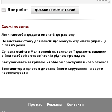
Я не робот
ДОБАВИТЬ КОМЕНТАРИЙ
Схожі новини:
Легкі способи додати омега-3 до раціону
Не вистачає стажу для пенсії: що можуть отримати українці
після 65 років
Сучасна освіта в Мелітополі: як технології долають виклики
війни та зберігають зв'язок із рідною громадою
Как ухаживать за грилем, чтобы он прослужил много сезонов
Вентилятор з пультом дистанційного керування: чи варто
переплачувати
Про нас
Реклама
Контакти