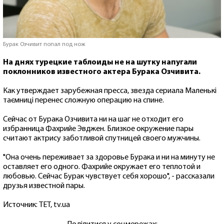
Бурак Озчивит попал под нож
На днях турецкие таблоиды не на шутку напугали
поклонников известного актера Бурака Озчивита.
Как утверждает зарубежная пресса, звезда сериала Маленькі
таємниці перенес сложную операцию на спине.
Сейчас от Бурака Озчивита ни на шаг не отходит его
избранница Фахрийе Эвджен. Близкое окружение пары
считают актрису заботливой спутницей своего мужчины.
"Она очень переживает за здоровье Бурака и ни на минуту не
оставляет его одного. Фахрийе окружает его теплотой и
любовью. Сейчас Бурак чувствует себя хорошо", - рассказали
друзья известной пары.
Источник: ТЕТ, tv.ua