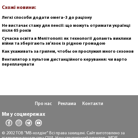
Схожі новини:
Легкі способи додати омега-3 до раціону
Не вистачає стажу для пенсії: що можуть отримати українці
після 65 років
Сучасна освіта в Мелітополі: як технології долають виклики
війни та зберігають зв'язок із рідною громадою
Как ухаживать за грилем, чтобы он прослужил много сезонов
Вентилятор з пультом дистанційного керування: чи варто
переплачувати
Про нас
Реклама
Контакти
Ми у соцмережах
© 2002 ТОВ "МВ-холдінг" Всі права захищені. Сайт виготовлено за