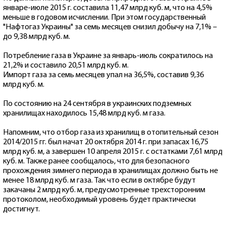
январе-июле 2015 г. составила 11,47 млрд куб. м, что на 4,5%
меньше в годовом исчислении. При этом государственный
"Нафтогаз Украины" за семь месяцев снизил добычу на 7,1% –
до 9,38 млрд куб. м.
Потребление газа в Украине за январь-июль сократилось на
21,2% и составило 20,51 млрд куб. м.
Импорт газа за семь месяцев упал на 36,5%, составив 9,36
млрд куб. м.
По состоянию на 24 сентября в украинских подземных
хранилищах находилось 15,48 млрд куб. м газа.
Напомним, что отбор газа из хранилищ в отопительный сезон
2014/2015 гг. был начат 20 октября 2014 г. при запасах 16,75
млрд куб. м, а завершен 10 апреля 2015 г. с остатками 7,61 млрд
куб. м. Также ранее сообщалось, что для безопасного
прохождения зимнего периода в хранилищах должно быть не
менее 18 млрд куб. м газа. Так что если в октябре будут
закачаны 2 млрд куб. м, предусмотренные трехсторонним
протоколом, необходимый уровень будет практически
достигнут.