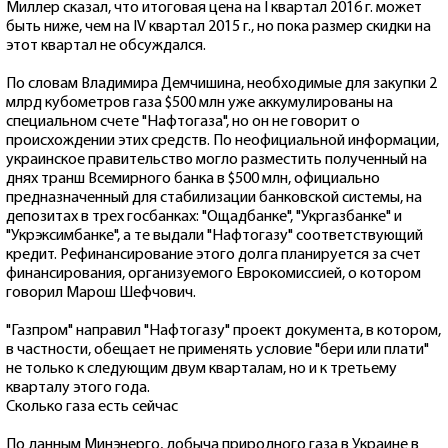
Миллер сказал, что итоговая цена на I квартал 2016 г. может
быть ниже, чем на IV квартал 2015 г., но пока размер скидки на
этот квартал не обсуждался.
По словам Владимира Демчишина, необходимые для закупки 2
млрд кубометров газа $500 млн уже аккумулированы на
специальном счете "Нафтогаза", но он не говорит о
происхождении этих средств. По неофициальной информации,
украинское правительство могло разместить полученный на
днях транш Всемирного банка в $500 млн, официально
предназначенный для стабилизации банковской системы, на
депозитах в трех госбанках: "Ощадбанке", "Укргазбанке" и
"Укрэксимбанке", а те выдали "Нафтогазу" соответствующий
кредит. Рефинансирование этого долга планируется за счет
финансирования, организуемого Еврокомиссией, о котором
говорил Марош Шефчович.
"Газпром" направил "Нафтогазу" проект документа, в котором,
в частности, обещает не применять условие "бери или плати"
не только к следующим двум кварталам, но и к третьему
кварталу этого года.
Сколько газа есть сейчас
По данным Минэнерго, добыча природного газа в Украине в