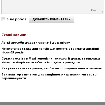
Слов: 0
Я не робот
ДОБАВИТЬ КОМЕНТАРИЙ
Схожі новини:
Легкі способи додати омега-3 до раціону
Не вистачає стажу для пенсії: що можуть отримати українці
після 65 років
Сучасна освіта в Мелітополі: як технології долають виклики
війни та зберігають зв'язок із рідною громадою
Как ухаживать за грилем, чтобы он прослужил много сезонов
Вентилятор з пультом дистанційного керування: чи варто
переплачувати