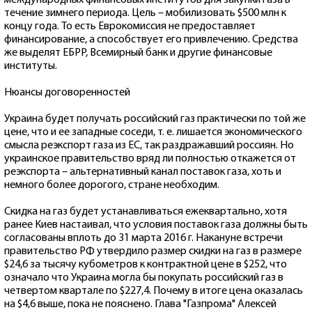
течение зимнего периода. Цель – мобилизовать $500 млн к
концу года. То есть Еврокомиссия не предоставляет
финансирование, а способствует его привлечению. Средства
же выделят ЕБРР, Всемирный банк и другие финансовые
институты.
Нюансы договоренностей
Украина будет получать российский газ практически по той же
цене, что и ее западные соседи, т. е. лишается экономического
смысла реэкспорт газа из ЕС, так раздражавший россиян. Но
украинское правительство вряд ли полностью откажется от
реэкспорта – альтернативный канал поставок газа, хоть и
немного более дорогого, стране необходим.
Скидка на газ будет устанавливаться ежеквартально, хотя
ранее Киев настаивал, что условия поставок газа должны быть
согласованы вплоть до 31 марта 2016 г. Накануне встречи
правительство РФ утвердило размер скидки на газ в размере
$24,6 за тысячу кубометров к контрактной цене в $252, что
означало что Украина могла бы покупать российский газ в
четвертом квартале по $227,4. Почему в итоге цена оказалась
на $4,6 выше, пока не пояснено. Глава "Газпрома" Алексей