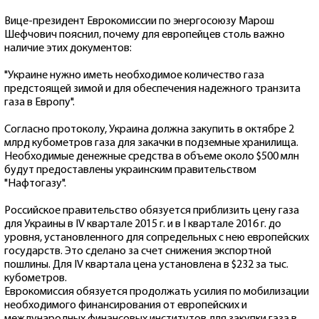
Вице-президент Еврокомиссии по энергосоюзу Марош
Шефчович пояснил, почему для европейцев столь важно
наличие этих документов:
"Украине нужно иметь необходимое количество газа
предстоящей зимой и для обеспечения надежного транзита
газа в Европу".
Согласно протоколу, Украина должна закупить в октябре 2
млрд кубометров газа для закачки в подземные хранилища.
Необходимые денежные средства в объеме около $500 млн
будут предоставлены украинским правительством
"Нафтогазу".
Российское правительство обязуется приблизить цену газа
для Украины в IV квартале 2015 г. и в I квартале 2016 г. до
уровня, установленного для сопредельных с нею европейских
государств. Это сделано за счет снижения экспортной
пошлины. Для IV квартала цена установлена в $232 за тыс.
кубометров.
Еврокомиссия обязуется продолжать усилия по мобилизации
необходимого финансирования от европейских и
международных финансовых институтов для закупки газа в