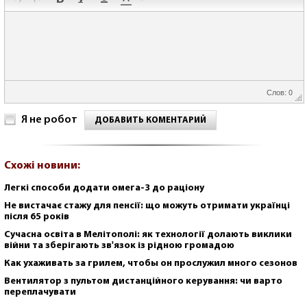
Слов: 0
Я не робот
ДОБАВИТЬ КОМЕНТАРИЙ
Схожі новини:
Легкі способи додати омега-3 до раціону
Не вистачає стажу для пенсії: що можуть отримати українці
після 65 років
Сучасна освіта в Мелітополі: як технології долають виклики
війни та зберігають зв'язок із рідною громадою
Как ухаживать за грилем, чтобы он прослужил много сезонов
Вентилятор з пультом дистанційного керування: чи варто
переплачувати