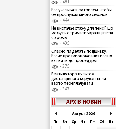
481
Как ухаживать за грилем, чтобы
он прослужил много сезонов
444
Не вистачає стажу для пенсії: що
можуть отримати українці після
65 років
435
Опасно ли делать подшивку?
Какие противопоказания важно
выявить до процедуры
375
Вентилятор з пультом
дистанційного керування: чи
варто переплачувати
347
АРХІВ НОВИН
Август 2026
Пн
Вт
Ср
Чт
Пт
Сб
Вс