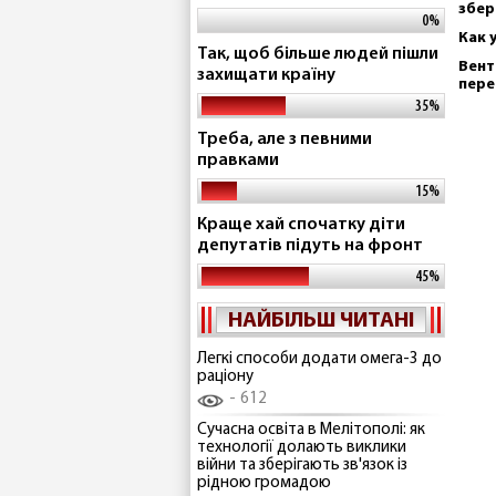
збер
0%
Как 
Так, щоб більше людей пішли
Вент
захищати країну
пере
35%
Треба, але з певними
правками
15%
Краще хай спочатку діти
депутатів підуть на фронт
45%
НАЙБІЛЬШ ЧИТАНІ
Легкі способи додати омега-3 до
раціону
612
Сучасна освіта в Мелітополі: як
технології долають виклики
війни та зберігають зв'язок із
рідною громадою