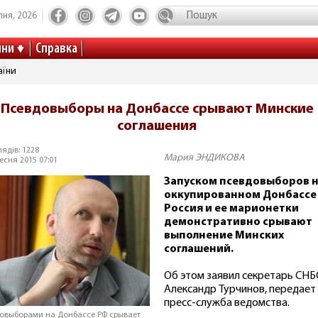
пня, 2026
ини
Справка
аїни
Псевдовыборы на Донбассе срывают Минские
соглашения
ядів: 1228
Мария ЭНДИКОВА
есня 2015 07:01
Запуском псевдовыборов 
оккупированном Донбассе
Россия и ее марионетки
демонстративно срывают
выполнение Минских
соглашений.
Об этом заявил секретарь СН
Александр Турчинов, передает
пресс-служба ведомства.
овыборами на Донбассе РФ срывает