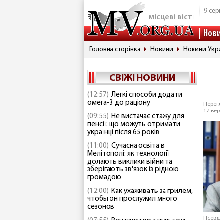
9 сер
місцеві вісті
Нов
Головна сторінка
Новини
Новини Укр
СВІЖІ НОВИНИ
(12:57)
Легкі способи додати
омега-3 до раціону
Перегл
17 вер
(09:55)
Не вистачає стажу для
пенсії: що можуть отримати
українці після 65 років
(11:00)
Сучасна освіта в
Мелітополі: як технології
долають виклики війни та
зберігають зв'язок із рідною
громадою
(12:00)
Как ухаживать за грилем,
чтобы он прослужил много
сезонов
Псевд