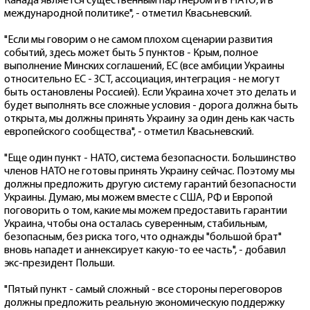
Канада является существенным партнером и в НАТО, и в
международной политике", - отметил Квасьневский.
"Если мы говорим о не самом плохом сценарии развития
событий, здесь может быть 5 пунктов - Крым, полное
выполнение Минских соглашений, ЕС (все амбиции Украины
относительно ЕС - ЗСТ, ассоциация, интеграция - не могут
быть остановлены Россией). Если Украина хочет это делать и
будет выполнять все сложные условия - дорога должна быть
открыта, мы должны принять Украину за один день как часть
европейского сообщества", - отметил Квасьневский.
"Еще один пункт - НАТО, система безопасности. Большинство
членов НАТО не готовы принять Украину сейчас. Поэтому мы
должны предложить другую систему гарантий безопасности
Украины. Думаю, мы можем вместе с США, РФ и Европой
поговорить о том, какие мы можем предоставить гарантии
Украина, чтобы она осталась суверенным, стабильным,
безопасным, без риска того, что однажды "большой брат"
вновь нападет и аннексирует какую-то ее часть", - добавил
экс-президент Польши.
"Пятый пункт - самый сложный - все стороны переговоров
должны предложить реальную экономическую поддержку