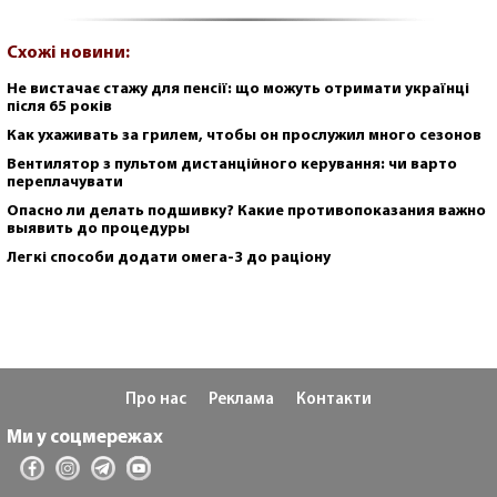
Схожі новини:
Не вистачає стажу для пенсії: що можуть отримати українці
після 65 років
Как ухаживать за грилем, чтобы он прослужил много сезонов
Вентилятор з пультом дистанційного керування: чи варто
переплачувати
Опасно ли делать подшивку? Какие противопоказания важно
выявить до процедуры
Легкі способи додати омега-3 до раціону
Про нас
Реклама
Контакти
Ми у соцмережах