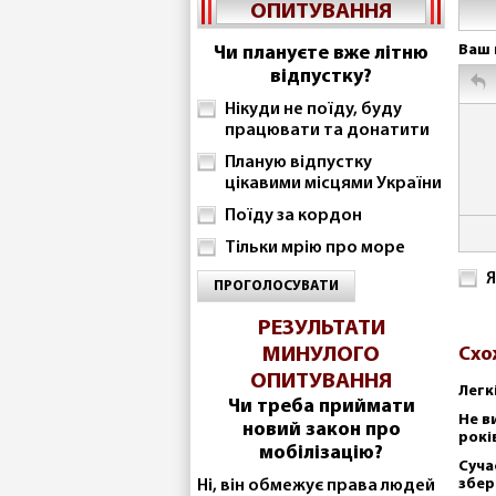
ОПИТУВАННЯ
Ваш 
Чи плануєте вже літню
відпустку?
Нікуди не поїду, буду
працювати та донатити
Планую відпустку
цікавими місцями України
Поїду за кордон
Тільки мрію про море
Я
ПРОГОЛОСУВАТИ
РЕЗУЛЬТАТИ
МИНУЛОГО
Схо
ОПИТУВАННЯ
Легк
Чи треба приймати
Не в
новий закон про
рокі
мобілізацію?
Суча
збер
Ні, він обмежує права людей