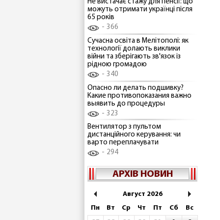
Не вистачає стажу для пенсії: що
можуть отримати українці після
65 років
366
Сучасна освіта в Мелітополі: як
технології долають виклики
війни та зберігають зв'язок із
рідною громадою
340
Опасно ли делать подшивку?
Какие противопоказания важно
выявить до процедуры
323
Вентилятор з пультом
дистанційного керування: чи
варто переплачувати
294
АРХІВ НОВИН
Август 2026
Пн
Вт
Ср
Чт
Пт
Сб
Вс