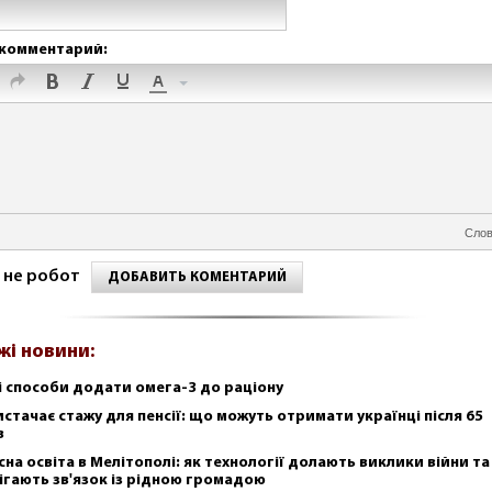
комментарий:
Слов
 не робот
ДОБАВИТЬ КОМЕНТАРИЙ
жі новини:
і способи додати омега-3 до раціону
истачає стажу для пенсії: що можуть отримати українці після 65
в
сна освіта в Мелітополі: як технології долають виклики війни та
ігають зв'язок із рідною громадою