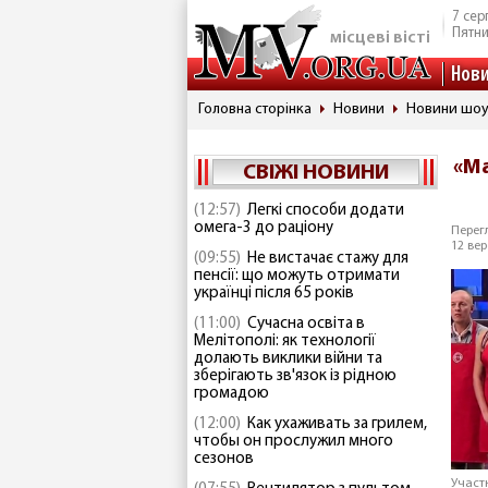
7 сер
Пятн
місцеві вісті
Нов
Головна сторінка
Новини
Новини шоу
«М
СВІЖІ НОВИНИ
(12:57)
Легкі способи додати
омега-3 до раціону
Перегл
12 вер
(09:55)
Не вистачає стажу для
пенсії: що можуть отримати
українці після 65 років
(11:00)
Сучасна освіта в
Мелітополі: як технології
долають виклики війни та
зберігають зв'язок із рідною
громадою
(12:00)
Как ухаживать за грилем,
чтобы он прослужил много
сезонов
Участ