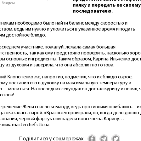
 блюдом
палку и передать ее своему
последователю.
тникам необходимо было найти баланс между скоростью и
ством, ведь им нужно и уложиться в указанное время и подать
ям достойное блюдо.
оследнем участнике, пожалуй, лежала самая большая
тственность, так как ему предстояло проверить, насколько хор
вы основные ингредиенты. Таким образом, Карина Ильченко дос
цу из духовки и заверила, что она абсолютно готова.
ний Клопотенко же, напротив, подметил, что их блюдо сырое,
ому поставил его в духовку на максимальную температуру и
л… молиться. На последних секундах он достал курицу и понял, 
готова!
е решение Жени спасло команду, ведь противники ошибались – и
ца оказалась сырой. «Красные» проиграли, но, когда дело дошло
сования, черный фартук они надели вовсе не на Карину…
чник: masterchef.stb.ua
Поділитися у соцмережах: