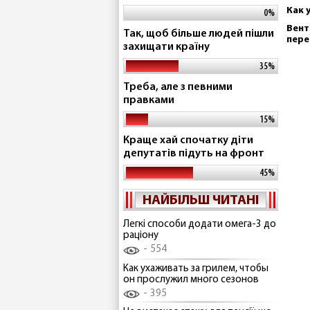
Как 
0%
Вент
Так, щоб більше людей пішли
пере
захищати країну
35%
Треба, але з певними
правками
15%
Краще хай спочатку діти
депутатів підуть на фронт
45%
НАЙБІЛЬШ ЧИТАНІ
Легкі способи додати омега-3 до
раціону
554
Как ухаживать за грилем, чтобы
он прослужил много сезонов
395