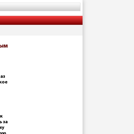
рым
аз
кое
ик
 за
му
ную