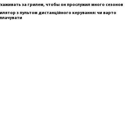
ухаживать за грилем, чтобы он прослужил много сезонов
илятор з пультом дистанційного керування: чи варто
плачувати