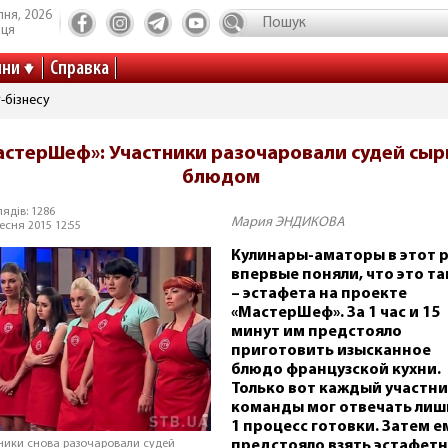
пня, 2026
иця
ини
Справка
-бізнесу
астерШеф»: Участники разочаровали судей сы
блюдом
ядів: 1286
Мария ЭНДИКОВА
есня 2015 12:55
Кулинары-аматоры в этот р
впервые поняли, что это та
– эстафета на проекте
«МастерШеф». За 1 час и 15
минут им предстояло
приготовить изысканное
блюдо французской кухни.
Только вот каждый участн
команды мог отвечать лишь
1 процесс готовки. Затем е
предстояло взять эстафет
ники снова разочаровали судей