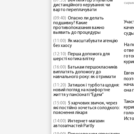
(07:55)
Вентилятор з пультом
сырым
дистанційного керування: чи
варто переплачувати
(09:40)
Опасно ли делать
Учас
подшивку? Какие
каче
противопоказания важно
выявить до процедуры
судь
(11:00)
Як масштабувати агенцію
На п
без хаосу
отве
(12:10)
Перша допомога для
гото
шерсті котика влітку
кури
(16:00)
Батькам першокласників
виплатять допомогу до
Евге
навчального року: як отримати
поэт
нача
(11:20)
Затишок і турбота щодня:
новий погляд на комфортне
она 
життя у пансіонаті “Едем”
Тако
(15:00)
5 харчових звичок, через
кури
які постійно хочеться солодкого:
пояснення лікаря
голо
Исто
(14:00)
Интернет-магазин
автозапчастей Partly