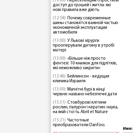
(19:00)
Переселенцям спростили
доступ до грошей і житла: які
нові правила вже діють
(12:58)
Почему современные
шины становятся важной частью
экономичной эксплуатации
автомобиля
(13:00)
У Львові хірурги
прооперували дитину в утробі
матері
(13:00)
«Більше ніж просто
фентезі: 10 книжок для підлітків,
які неможливо закрити»
(12:46)
Бейлинсон - ведущая
клиника Израиля
(13:00)
Магнітні бурі в кінці
червня: названо небезпечні дати
(15:31)
Стовбурові клітини
рослин, гіалурон і кератин: наука,
на якій стоїть Abril et Nature
(15:21)
Частотные
преобразователи Danfoss
Имя: