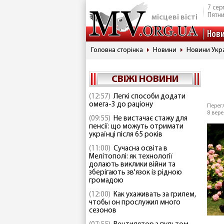
7 сер
Пятн
місцеві вісті
Нов
Головна сторінка
Новини
Новини Укр
СВІЖІ НОВИНИ
(12:57)
Легкі способи додати
омега-3 до раціону
Перегл
8 вере
(09:55)
Не вистачає стажу для
пенсії: що можуть отримати
українці після 65 років
(11:00)
Сучасна освіта в
Мелітополі: як технології
долають виклики війни та
зберігають зв'язок із рідною
громадою
(12:00)
Как ухаживать за грилем,
чтобы он прослужил много
сезонов