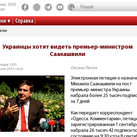
пня, 2026
иця
ини
Справка
аїни
Украинцы хотят видеть премьер-министром
Саакашвили
ядів: 1201
Оксана Лютая
сня 2015 14:26
Электронная петиция о назнач
Михаила Саакашвили на пост
премьер-министра Украины
набрала более 25 тысяч подпи
за 7 дней
Как передает корреспондент
«Одесса. Комментарии», петици
зарегистрированная 1 сентябр
набрала 26 тысяч 42 подписи п
состоянию на 9:30 утра 8 сентя