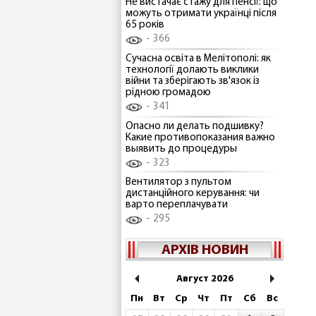
Не вистачає стажу для пенсії: що
можуть отримати українці після
65 років
366
Сучасна освіта в Мелітополі: як
технології долають виклики
війни та зберігають зв'язок із
рідною громадою
341
Опасно ли делать подшивку?
Какие противопоказания важно
выявить до процедуры
323
Вентилятор з пультом
дистанційного керування: чи
варто переплачувати
295
АРХІВ НОВИН
Август 2026
Пн
Вт
Ср
Чт
Пт
Сб
Вс