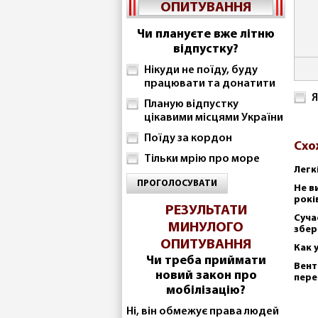
ОПИТУВАННЯ
Чи плануєте вже літню
відпустку?
Нікуди не поїду, буду
працювати та донатити
Я
Планую відпустку
цікавими місцями України
Поїду за кордон
Схо
Тільки мрію про море
Легк
ПРОГОЛОСУВАТИ
Не в
рокі
РЕЗУЛЬТАТИ
Суча
МИНУЛОГО
збер
ОПИТУВАННЯ
Как 
Чи треба приймати
Вент
новий закон про
пере
мобілізацію?
Ні, він обмежує права людей