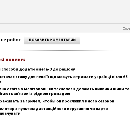
Слов
 не робот
ДОБАВИТЬ КОМЕНТАРИЙ
жі новини:
і способи додати омега-3 до раціону
истачає стажу для пенсії: що можуть отримати українці після 65
в
сна освіта в Мелітополі: як технології долають виклики війни та
ігають зв'язок із рідною громадою
ухаживать за грилем, чтобы он прослужил много сезонов
илятор з пультом дистанційного керування: чи варто
плачувати