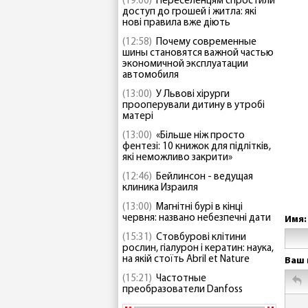
(19:00)
Переселенцям спростили
доступ до грошей і житла: які
нові правила вже діють
(12:58)
Почему современные
шины становятся важной частью
экономичной эксплуатации
автомобиля
(13:00)
У Львові хірурги
прооперували дитину в утробі
матері
(13:00)
«Більше ніж просто
фентезі: 10 книжок для підлітків,
які неможливо закрити»
(12:46)
Бейлинсон - ведущая
клиника Израиля
(13:00)
Магнітні бурі в кінці
червня: названо небезпечні дати
Имя:
(15:31)
Стовбурові клітини
рослин, гіалурон і кератин: наука,
на якій стоїть Abril et Nature
Ваш 
(15:21)
Частотные
преобразователи Danfoss