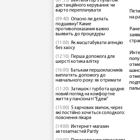
(07:55)
Вентилятор з пультом
дистанційного керування: чи
варто переплачувати
Пети
на р
(09:40)
Опасно ли делать
подшивку? Какие
Ране
противопоказания важно
выявить до процедуры
заяв
стра
(11:00)
Як масштабувати агенцію
без хаосу
Инте
(12:10)
Перша допомога для
попу
шерсті котика влітку
отме
(16:00)
Батькам першокласників
шанс
виплатять допомогу до
отме
навчального року: як отримати
подп
паль
(11:20)
Затишок і турбота щодня:
новий погляд на комфортне
життя у пансіонаті “Едем”
(15:00)
5 харчових звичок, через
які постійно хочеться солодкого:
пояснення лікаря
(14:00)
Интернет-магазин
автозапчастей Partly