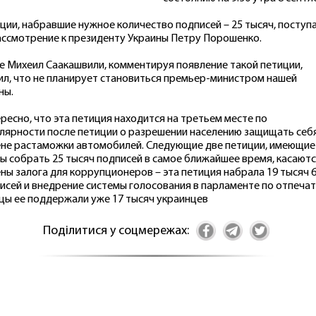
ции, набравшие нужное количество подписей – 25 тысяч, поступ
ассмотрение к президенту Украины Петру Порошенко.
е Михеил Саакашвили, комментируя появление такой петиции,
ил, что не планирует становиться премьер-министром нашей
ны.
ресно, что эта петиция находится на третьем месте по
лярности после петиции о разрешении населению защищать себя
не растаможки автомобилей. Следующие две петиции, имеющие
ы собрать 25 тысяч подписей в самое ближайшее время, касают
ны залога для коррупционеров – эта петиция набрала 19 тысяч 
исей и внедрение системы голосования в парламенте по отпечат
цы ее поддержали уже 17 тысяч украинцев
Поділитися у соцмережах: