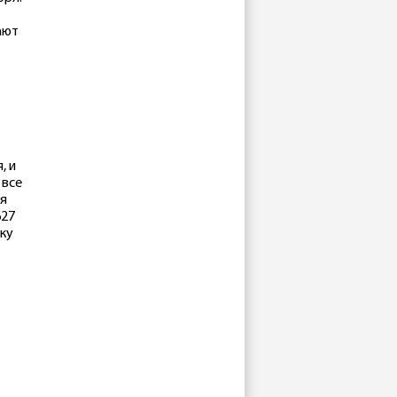
ают
, и
 все
ся
627
ку