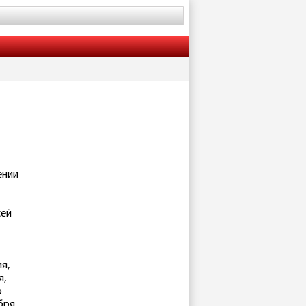
ении
сей
я,
я,
о
бря.