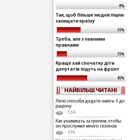
0%
Так, щоб більше людей пішли
захищати країну
35%
Треба, але з певними
правками
15%
Краще хай спочатку діти
депутатів підуть на фронт
45%
НАЙБІЛЬШ ЧИТАНІ
Легкі способи додати омега-3 до
раціону
554
Как ухаживать за грилем, чтобы
он прослужил много сезонов
396