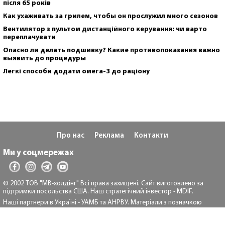
після 65 років
Как ухаживать за грилем, чтобы он прослужил много сезонов
Вентилятор з пультом дистанційного керування: чи варто
переплачувати
Опасно ли делать подшивку? Какие противопоказания важно
выявить до процедуры
Легкі способи додати омега-3 до раціону
Про нас
Реклама
Контакти
Ми у соцмережах
© 2002 ТОВ "МВ-холдінг" Всі права захищені. Сайт виготовлено за
підтримки посольства США. Наш стратегічний інвестор - MDIF.
Наші партнери в Україні - УАМБ та АНРВУ. Матеріали з позначкою
"Реклама" та "*" розміщуються на правах реклами.