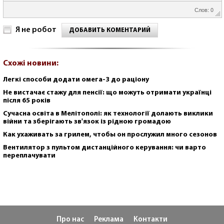
Слов: 0
Я не робот
ДОБАВИТЬ КОМЕНТАРИЙ
Схожі новини:
Легкі способи додати омега-3 до раціону
Не вистачає стажу для пенсії: що можуть отримати українці
після 65 років
Сучасна освіта в Мелітополі: як технології долають виклики
війни та зберігають зв'язок із рідною громадою
Как ухаживать за грилем, чтобы он прослужил много сезонов
Вентилятор з пультом дистанційного керування: чи варто
переплачувати
Про нас
Реклама
Контакти