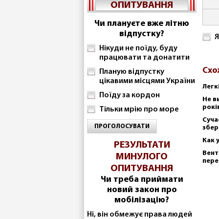
ОПИТУВАННЯ
Чи плануєте вже літню
відпустку?
Я
Нікуди не поїду, буду
працювати та донатити
Схо
Планую відпустку
цікавими місцями України
Легк
Поїду за кордон
Не в
рокі
Тільки мрію про море
Суча
ПРОГОЛОСУВАТИ
збер
Как 
РЕЗУЛЬТАТИ
Вент
МИНУЛОГО
пере
ОПИТУВАННЯ
Чи треба приймати
новий закон про
мобілізацію?
Ні, він обмежує права людей