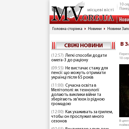
10 се
Понед
місцеві вісті
Нов
Головна сторінка
Новини
Новини Запо
В 
СВІЖІ НОВИНИ
Перегл
(12:57)
Легкі способи додати
10 сер
омега-3 до раціону
(09:55)
Не вистачає стажу для
пенсії: що можуть отримати
українці після 65 років
(11:00)
Сучасна освіта в
Мелітополі: як технології
долають виклики війни та
зберігають зв'язок із рідною
громадою
(12:00)
Как ухаживать за грилем,
чтобы он прослужил много
сезонов
В цен
пойма