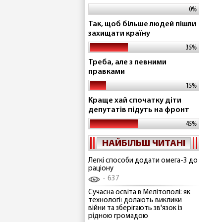
0%
Так, щоб більше людей пішли
захищати країну
35%
Треба, але з певними
правками
15%
Краще хай спочатку діти
депутатів підуть на фронт
45%
НАЙБІЛЬШ ЧИТАНІ
Легкі способи додати омега-3 до
раціону
637
Сучасна освіта в Мелітополі: як
технології долають виклики
війни та зберігають зв'язок із
рідною громадою