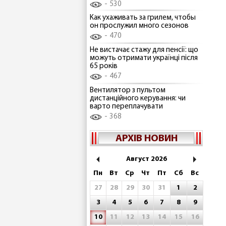
530
Как ухаживать за грилем, чтобы
он прослужил много сезонов
470
Не вистачає стажу для пенсії: що
можуть отримати українці після
65 років
467
Вентилятор з пультом
дистанційного керування: чи
варто переплачувати
368
АРХІВ НОВИН
Август 2026
Пн
Вт
Ср
Чт
Пт
Сб
Вс
27
28
29
30
31
1
2
3
4
5
6
7
8
9
10
11
12
13
14
15
16