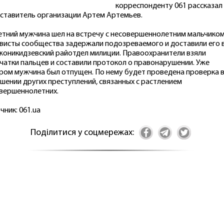
корреспонденту 061 рассказал
ставитель организации Артем Артемьев.
етний мужчина шел на встречу с несовершеннолетним мальчиком
висты сообщества задержали подозреваемого и доставили его 
оникидзевский райотдел милиции. Правоохранители взяли
чатки пальцев и составили протокол о правонарушении. Уже
ром мужчина был отпущен. По нему будет проведена проверка 
шении других преступлений, связанных с растлением
вершеннолетних.
чник: 061.ua
Поділитися у соцмережах: