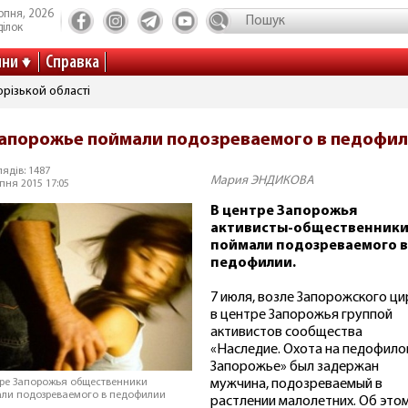
рпня, 2026
ілок
ини
Справка
різькой області
Запорожье поймали подозреваемого в педофи
ядів: 1487
Мария ЭНДИКОВА
пня 2015 17:05
В центре Запорожья
активисты-общественник
поймали подозреваемого в
педофилии.
7 июля, возле Запорожского ци
в центре Запорожья группой
активистов сообщества
«Наследие. Охота на педофило
Запорожье» был задержан
мужчина, подозреваемый в
тре Запорожья общественники
ли подозреваемого в педофилии
растлении малолетних. Об это