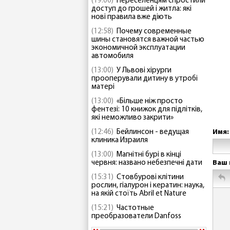
(19:00)
Переселенцям спростили
доступ до грошей і житла: які
нові правила вже діють
(12:58)
Почему современные
шины становятся важной частью
экономичной эксплуатации
автомобиля
(13:00)
У Львові хірурги
прооперували дитину в утробі
матері
(13:00)
«Більше ніж просто
фентезі: 10 книжок для підлітків,
які неможливо закрити»
(12:46)
Бейлинсон - ведущая
Имя:
клиника Израиля
(13:00)
Магнітні бурі в кінці
червня: названо небезпечні дати
Ваш 
(15:31)
Стовбурові клітини
рослин, гіалурон і кератин: наука,
на якій стоїть Abril et Nature
(15:21)
Частотные
преобразователи Danfoss