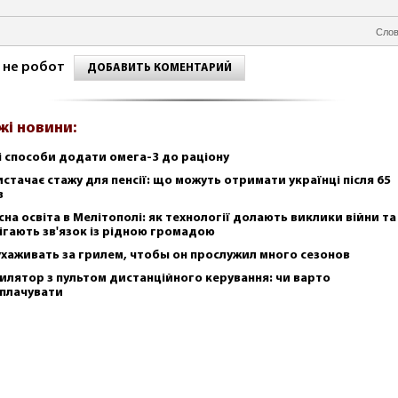
Слов
 не робот
ДОБАВИТЬ КОМЕНТАРИЙ
жі новини:
і способи додати омега-3 до раціону
истачає стажу для пенсії: що можуть отримати українці після 65
в
сна освіта в Мелітополі: як технології долають виклики війни та
ігають зв'язок із рідною громадою
ухаживать за грилем, чтобы он прослужил много сезонов
илятор з пультом дистанційного керування: чи варто
плачувати