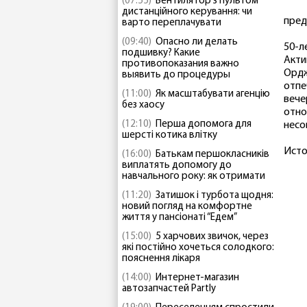
(07:55)
Вентилятор з пультом
дистанційного керування: чи
пред
варто переплачувати
(09:40)
Опасно ли делать
50-л
подшивку? Какие
Акти
противопоказания важно
Ордж
выявить до процедуры
отпе
(11:00)
Як масштабувати агенцію
вече
без хаосу
отно
(12:10)
Перша допомога для
несо
шерсті котика влітку
Исто
(16:00)
Батькам першокласників
виплатять допомогу до
навчального року: як отримати
(11:20)
Затишок і турбота щодня:
новий погляд на комфортне
життя у пансіонаті “Едем”
(15:00)
5 харчових звичок, через
які постійно хочеться солодкого:
пояснення лікаря
(14:00)
Интернет-магазин
автозапчастей Partly