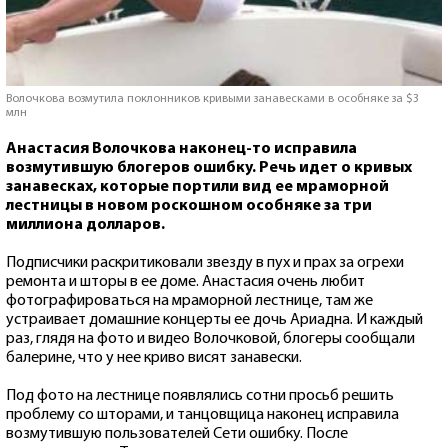
Волочкова возмутила поклонников кривыми занавесками в особняке за $3
млн
Анастасия Волочкова наконец-то исправила
возмутившую блогеров ошибку. Речь идет о кривых
занавесках, которые портили вид ее мраморной
лестницы в новом роскошном особняке за три
миллиона долларов.
Подписчики раскритиковали звезду в пух и прах за огрехи
ремонта и шторы в ее доме. Анастасия очень любит
фотографироваться на мраморной лестнице, там же
устраивает домашние концерты ее дочь Ариадна. И каждый
раз, глядя на фото и видео Волочковой, блогеры сообщали
балерине, что у нее криво висят занавески.
Под фото на лестнице появлялись сотни просьб решить
проблему со шторами, и танцовщица наконец исправила
возмутившую пользователей Сети ошибку. После