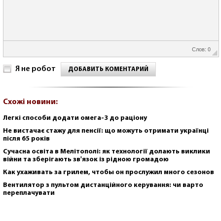
Слов: 0
Я не робот
ДОБАВИТЬ КОМЕНТАРИЙ
Схожі новини:
Легкі способи додати омега-3 до раціону
Не вистачає стажу для пенсії: що можуть отримати українці
після 65 років
Сучасна освіта в Мелітополі: як технології долають виклики
війни та зберігають зв'язок із рідною громадою
Как ухаживать за грилем, чтобы он прослужил много сезонов
Вентилятор з пультом дистанційного керування: чи варто
переплачувати