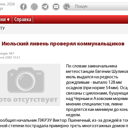
пня, 2026
рг
ини
Справка
ІТУ
Июльский ливень проверял коммунальщиков
ядів: 947
ня 2003 15:51
По словам замначальника
метеостанции Евгении Шулико
июль выдался на редкость
дождливым - выпало 128 мм
осадков (при норме 54 мм). Ос
связаны с циклонами, бушующ
над Черным и Азовским морями
мнению специалистов, ливни
продлятся как минимум до кон
недели.
сообщил начальник ПЖРЭУ Виктор Пшеничный, из-за дождей в то
иной степени пострадала примерно треть многоэтажных домов п