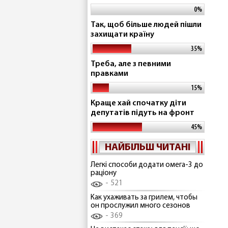
0%
Так, щоб більше людей пішли
захищати країну
35%
Треба, але з певними
правками
15%
Краще хай спочатку діти
депутатів підуть на фронт
45%
НАЙБІЛЬШ ЧИТАНІ
Легкі способи додати омега-3 до
раціону
521
Как ухаживать за грилем, чтобы
он прослужил много сезонов
369