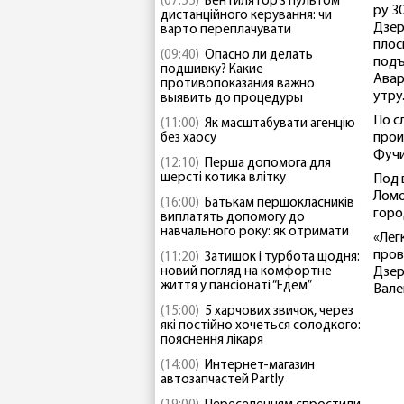
(07:55)
Вентилятор з пультом
ру 3
дистанційного керування: чи
Дзер
варто переплачувати
плос
(09:40)
Опасно ли делать
подъ
подшивку? Какие
Авар
противопоказания важно
утру
выявить до процедуры
По с
(11:00)
Як масштабувати агенцію
прои
без хаосу
Фучи
(12:10)
Перша допомога для
шерсті котика влітку
Под 
Ломо
(16:00)
Батькам першокласників
горо
виплатять допомогу до
навчального року: як отримати
«Лег
пров
(11:20)
Затишок і турбота щодня:
новий погляд на комфортне
Дзер
життя у пансіонаті “Едем”
Вале
(15:00)
5 харчових звичок, через
які постійно хочеться солодкого:
пояснення лікаря
(14:00)
Интернет-магазин
автозапчастей Partly