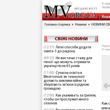
6 сер
Четве
місцеві вісті
Нов
Головна сторінка
Новини
НОВИНИ СВ
СВІЖІ НОВИНИ
Перегл
(12:57)
Легкі способи додати
31 лип
омега-3 до раціону
(09:55)
Не вистачає стажу для
пенсії: що можуть отримати
українці після 65 років
(11:00)
Сучасна освіта в
Мелітополі: як технології
долають виклики війни та
зберігають зв'язок із рідною
громадою
(12:00)
Как ухаживать за грилем,
чтобы он прослужил много
сезонов
Как 
или 