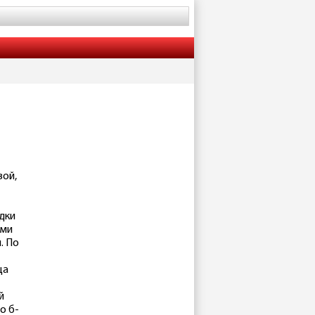
вой,
адки
ими
. По
ца
й
о б-