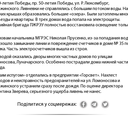
0-летия Победы, пр. 50-летия Победы, ул. Р. Люксембург,
жинского. Ливневки не справлялись с большим потоком воды. На
ких крышах образовались большие «озера». Были затоплены мно
езды и квартиры. В трех домах вода попала на электрощиты.
ийная бригада ПЖРЭУ полностью восстановила освещение толь
.
ловам начальника МГРЭС Николая Прусенко, из-за попадания во
зошло замыкание линии и повреждение счетчиков в доме № 35 по
ка. Часть электросчетчиков вышла из строя.
водой оказались дворы многих частных домов по улицам
носова, Луначарского. Особенно пострадали дома нижней част
да.
ким испугом» отделались в предприятии «Горсвет». Нахлест
одов и неисправность предохранителей на ул. Ломоносова и
жинского устранили сразу после дождя. По оценке директора
нтина Зверева, серьезного ущерба ливень не нанес.
Поділитися у соцмережах: