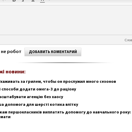
Слов
 не робот
ДОБАВИТЬ КОМЕНТАРИЙ
жі новини:
ухаживать за грилем, чтобы он прослужил много сезонов
і способи додати омега-3 до раціону
асштабувати агенцію без хаосу
а допомога для шерсті котика влітку
кам першокласників виплатять допомогу до навчального року: 
имати