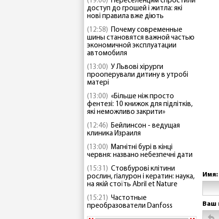
(19:00)
Переселенцям спростили
доступ до грошей і житла: які
нові правила вже діють
(12:58)
Почему современные
шины становятся важной частью
экономичной эксплуатации
автомобиля
(13:00)
У Львові хірурги
прооперували дитину в утробі
матері
(13:00)
«Більше ніж просто
фентезі: 10 книжок для підлітків,
які неможливо закрити»
(12:46)
Бейлинсон - ведущая
клиника Израиля
(13:00)
Магнітні бурі в кінці
червня: названо небезпечні дати
(15:31)
Стовбурові клітини
Имя:
рослин, гіалурон і кератин: наука,
на якій стоїть Abril et Nature
(15:21)
Частотные
Ваш 
преобразователи Danfoss