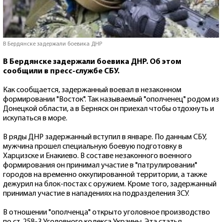
В Бердянске задержали боевика ДНР
В Бердянске задержали боевика ДНР. Об этом
сообщили в пресс-службе СБУ.
Как сообщается, задержанный воевал в незаконном
формировании "Восток". Так называемый "ополченец" родом из
Донецкой области, а в Берняск он приехал чтобы отдохнуть и
искупаться в море.
В ряды ДНР задержанный вступил в январе. По данным СБУ,
мужчина прошел специальную боевую подготовку в
Харцизске и Енакиево. В составе незаконного военного
формирования он принимал участие в "патрулировании"
городов на временно оккупированной территории, а также
дежурил на блок-постах с оружием. Кроме того, задержанный
принимал участие в нападениях на подразделения ЗСУ.
В отношении "ополченца" открыто уголовное производство
по ст. 258-3 Уголовного кодекса Украины. Эта статья