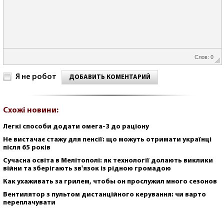
Слов: 0
Я не робот
ДОБАВИТЬ КОМЕНТАРИЙ
Схожі новини:
Легкі способи додати омега-3 до раціону
Не вистачає стажу для пенсії: що можуть отримати українці
після 65 років
Сучасна освіта в Мелітополі: як технології долають виклики
війни та зберігають зв'язок із рідною громадою
Как ухаживать за грилем, чтобы он прослужил много сезонов
Вентилятор з пультом дистанційного керування: чи варто
переплачувати