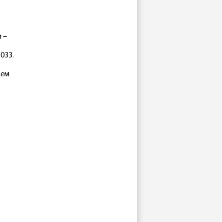
 –
033.
вем