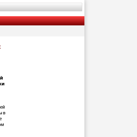
х
ой
ки
лей
ы в
е
ом