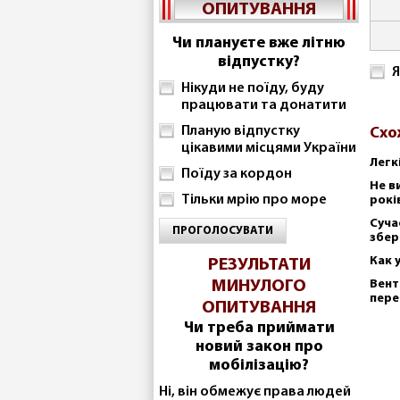
ОПИТУВАННЯ
Чи плануєте вже літню
відпустку?
Я
Нікуди не поїду, буду
працювати та донатити
Планую відпустку
Схо
цікавими місцями України
Легк
Поїду за кордон
Не в
Тільки мрію про море
рокі
Суча
ПРОГОЛОСУВАТИ
збер
Как 
РЕЗУЛЬТАТИ
МИНУЛОГО
Вент
пере
ОПИТУВАННЯ
Чи треба приймати
новий закон про
мобілізацію?
Ні, він обмежує права людей