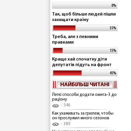
0%
Так, щоб більше людей пішли
захищати країну
35%
Треба, але з певними
правками
15%
Краще хай спочатку діти
депутатів підуть на фронт
45%
НАЙБІЛЬШ ЧИТАНІ
Легкі способи додати омега-3 до
раціону
546
Как ухаживать за грилем, чтобы
он прослужил много сезонов
389