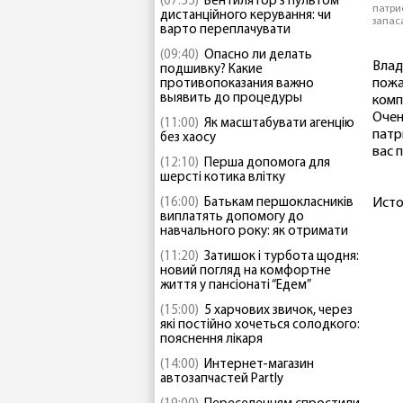
(07:55)
Вентилятор з пультом
патри
дистанційного керування: чи
запас
варто переплачувати
(09:40)
Опасно ли делать
Влад
подшивку? Какие
пожа
противопоказания важно
выявить до процедуры
комп
Очен
(11:00)
Як масштабувати агенцію
патр
без хаосу
вас 
(12:10)
Перша допомога для
шерсті котика влітку
(16:00)
Батькам першокласників
Исто
виплатять допомогу до
навчального року: як отримати
(11:20)
Затишок і турбота щодня:
новий погляд на комфортне
життя у пансіонаті “Едем”
(15:00)
5 харчових звичок, через
які постійно хочеться солодкого:
пояснення лікаря
(14:00)
Интернет-магазин
автозапчастей Partly