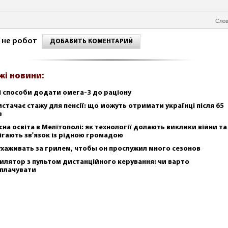
Слов
 не робот
ДОБАВИТЬ КОМЕНТАРИЙ
жі новини:
і способи додати омега-3 до раціону
истачає стажу для пенсії: що можуть отримати українці після 65
в
сна освіта в Мелітополі: як технології долають виклики війни та
ігають зв'язок із рідною громадою
ухаживать за грилем, чтобы он прослужил много сезонов
илятор з пультом дистанційного керування: чи варто
плачувати