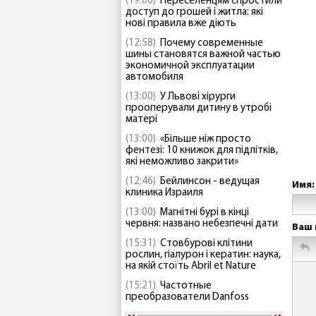
(19:00)
Переселенцям спростили
доступ до грошей і житла: які
нові правила вже діють
(12:58)
Почему современные
шины становятся важной частью
экономичной эксплуатации
автомобиля
(13:00)
У Львові хірурги
прооперували дитину в утробі
матері
(13:00)
«Більше ніж просто
фентезі: 10 книжок для підлітків,
які неможливо закрити»
(12:46)
Бейлинсон - ведущая
Имя:
клиника Израиля
(13:00)
Магнітні бурі в кінці
червня: названо небезпечні дати
Ваш 
(15:31)
Стовбурові клітини
рослин, гіалурон і кератин: наука,
на якій стоїть Abril et Nature
(15:21)
Частотные
преобразователи Danfoss