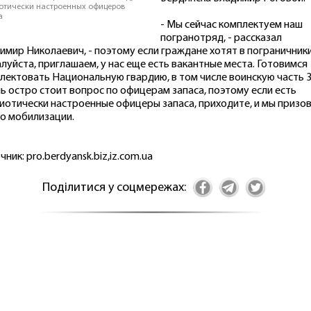
отически настроенных офицеров
а
- Мы сейчас комплектуем наш
погранотряд, - рассказал
имир Николаевич, - поэтому если граждане хотят в пограничники
луйста, приглашаем, у нас еще есть вакантные места. Готовимся
лектовать Национальную гвардию, в том числе воинскую часть 3
ь остро стоит вопрос по офицерам запаса, поэтому если есть
иотически настроенные офицеры запаса, приходите, и мы призо
по мобилизации.
чник: pro.berdyansk.biz,iz.com.ua
Поділитися у соцмережах: