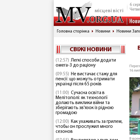
6 сер
Четве
місцеві вісті
Нов
Головна сторінка
Новини
Новини Запо
СВІЖІ НОВИНИ
(12:57)
Легкі способи додати
омега-3 до раціону
Перегл
16 лип
(09:55)
Не вистачає стажу для
пенсії: що можуть отримати
українці після 65 років
(11:00)
Сучасна освіта в
Мелітополі: як технології
долають виклики війни та
зберігають зв'язок із рідною
громадою
(12:00)
Как ухаживать за грилем,
чтобы он прослужил много
сезонов
В вое