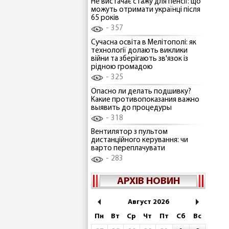
Не вистачає стажу для пенсії: що
можуть отримати українці після
65 років
357
Сучасна освіта в Мелітополі: як
технології долають виклики
війни та зберігають зв'язок із
рідною громадою
325
Опасно ли делать подшивку?
Какие противопоказания важно
выявить до процедуры
318
Вентилятор з пультом
дистанційного керування: чи
варто переплачувати
283
АРХІВ НОВИН
Август 2026
Пн
Вт
Ср
Чт
Пт
Сб
Вс