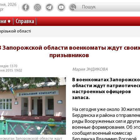
пня, 2026
рг
ини
Справка
різькой області
В Запорожской области военкоматы ждут свои
призывников
ядів: 1370
Мария ЭНДИКОВА
ня 2015 19:02
В военкоматах Запорожск
области ждут патриотичес
настроенных офицеров
запаса.
На сегодня уже около 30 жите
Бердянска и района отправлен
ряды Вооруженных сил и други
военные формирования. Об эт
сообщил военный комиссар
Бердянска Владимир Роговой.
нкоматах Запорожской области ждут