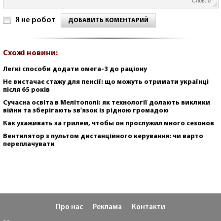
Я не робот
ДОБАВИТЬ КОМЕНТАРИЙ
Схожі новини:
Легкі способи додати омега-3 до раціону
Не вистачає стажу для пенсії: що можуть отримати українці
після 65 років
Сучасна освіта в Мелітополі: як технології долають виклики
війни та зберігають зв'язок із рідною громадою
Как ухаживать за грилем, чтобы он прослужил много сезонов
Вентилятор з пультом дистанційного керування: чи варто
переплачувати
Про нас
Реклама
Контакти