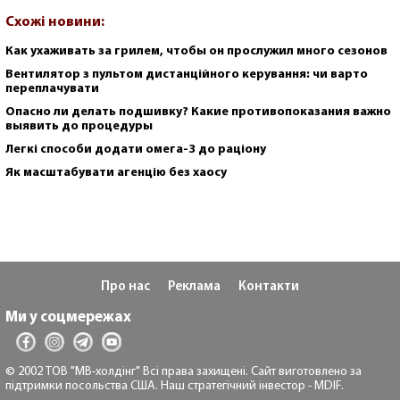
Схожі новини:
Как ухаживать за грилем, чтобы он прослужил много сезонов
Вентилятор з пультом дистанційного керування: чи варто
переплачувати
Опасно ли делать подшивку? Какие противопоказания важно
выявить до процедуры
Легкі способи додати омега-3 до раціону
Як масштабувати агенцію без хаосу
Про нас
Реклама
Контакти
Ми у соцмережах
© 2002 ТОВ "МВ-холдінг" Всі права захищені. Сайт виготовлено за
підтримки посольства США. Наш стратегічний інвестор - MDIF.