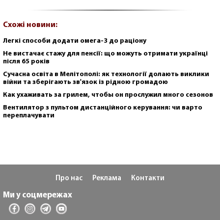
Схожі новини:
Легкі способи додати омега-3 до раціону
Не вистачає стажу для пенсії: що можуть отримати українці
після 65 років
Сучасна освіта в Мелітополі: як технології долають виклики
війни та зберігають зв'язок із рідною громадою
Как ухаживать за грилем, чтобы он прослужил много сезонов
Вентилятор з пультом дистанційного керування: чи варто
переплачувати
Про нас
Реклама
Контакти
Ми у соцмережах