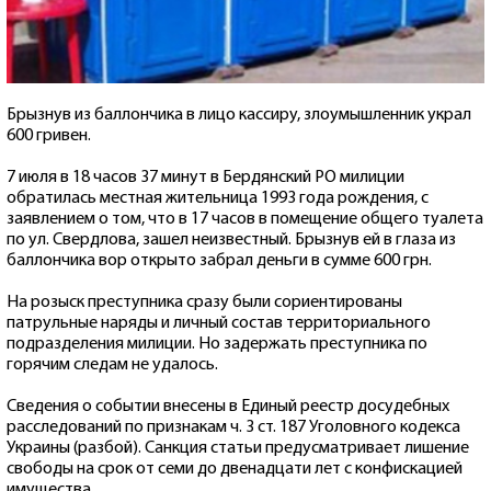
Брызнув из баллончика в лицо кассиру, злоумышленник украл
600 гривен.
7 июля в 18 часов 37 минут в Бердянский РО милиции
обратилась местная жительница 1993 года рождения, с
заявлением о том, что в 17 часов в помещение общего туалета
по ул. Свердлова, зашел неизвестный. Брызнув ей в глаза из
баллончика вор открыто забрал деньги в сумме 600 грн.
На розыск преступника сразу были сориентированы
патрульные наряды и личный состав территориального
подразделения милиции. Но задержать преступника по
горячим следам не удалось.
Сведения о событии внесены в Единый реестр досудебных
расследований по признакам ч. 3 ст. 187 Уголовного кодекса
Украины (разбой). Санкция статьи предусматривает лишение
свободы на срок от семи до двенадцати лет с конфискацией
имущества.