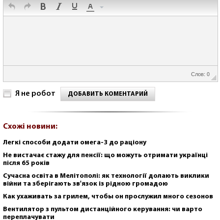
Слов: 0
Я не робот
ДОБАВИТЬ КОМЕНТАРИЙ
Схожі новини:
Легкі способи додати омега-3 до раціону
Не вистачає стажу для пенсії: що можуть отримати українці
після 65 років
Сучасна освіта в Мелітополі: як технології долають виклики
війни та зберігають зв'язок із рідною громадою
Как ухаживать за грилем, чтобы он прослужил много сезонов
Вентилятор з пультом дистанційного керування: чи варто
переплачувати