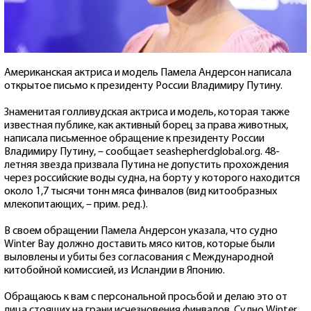
Американская актриса и модель Памела Андерсон написала
открытое письмо к президенту России Владимиру Путину.
Знаменитая голливудская актриса и модель, которая также
известная публике, как активный борец за права животных,
написала письменное обращение к президенту России
Владимиру Путину, – сообщает seashepherdglobal.org. 48-
летняя звезда призвала Путина не допустить прохождения
через российские воды судна, на борту у которого находится
около 1,7 тысячи тонн мяса финвалов (вид китообразных
млекопитающих, – прим. ред.).
В своем обращении Памела Андерсон указала, что судно
Winter Bay должно доставить мясо китов, которые были
выловлены и убиты без согласования с Международной
китобойной комиссией, из Исландии в Японию.
Обращаюсь к вам с персональной просьбой и делаю это от
лица стоящих на грани исчезновения финвалов. Судно Winter