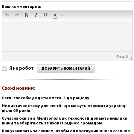
Ваш комментарий:
Слов: 0
Я не робот
ДОБАВИТЬ КОМЕНТАРИЙ
Схожі новини:
Легкі способи додати омега-3 до раціону
Не вистачає стажу для пенсії: що можуть отримати українці
після 65 років
Сучасна освіта в Мелітополі: як технології долають виклики
війни та зберігають зв'язок із рідною громадою
Как ухаживать за грилем, чтобы он прослужил много сезонов