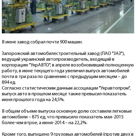
В июне завод собрал почти 900 машин.
Запорожский автомобилестроительный завод (ПАО "ЗАЗ"),
ведущий украинский автопроизводитель, входящий в
корпорацию "УкрАВТО", в апреле возобновивший полноценную
работу, в июне текущего года увеличил выпуск автомобилей
почти в три раза по сравнению с предыдущим месяцем – до
894 ед.
Согласно статистическим данным ассоциации "Укравтопром",
выпуск авто в прошлом месяце также превысил показатель
июня прошлого года на 24,5%.
В общем объеме выпуска основную долю составили легковые
автомобили – 875 ед, что превысило показатель мая-2015
более чем втрое, а июня-2014 – на 22,2%.
Кроме того, выпущено 9 грузовых автомобилей (против двух в