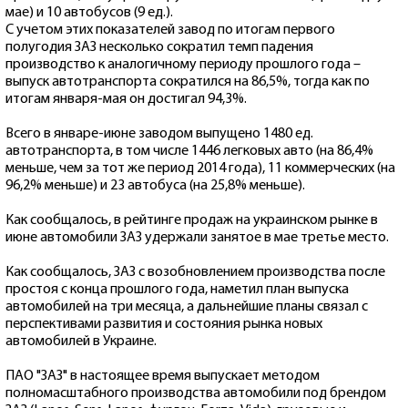
мае) и 10 автобусов (9 ед.).
С учетом этих показателей завод по итогам первого
полугодия ЗАЗ несколько сократил темп падения
производство к аналогичному периоду прошлого года –
выпуск автотранспорта сократился на 86,5%, тогда как по
итогам января-мая он достигал 94,3%.
Всего в январе-июне заводом выпущено 1480 ед.
автотранспорта, в том числе 1446 легковых авто (на 86,4%
меньше, чем за тот же период 2014 года), 11 коммерческих (на
96,2% меньше) и 23 автобуса (на 25,8% меньше).
Как сообщалось, в рейтинге продаж на украинском рынке в
июне автомобили ЗАЗ удержали занятое в мае третье место.
Как сообщалось, ЗАЗ с возобновлением производства после
простоя с конца прошлого года, наметил план выпуска
автомобилей на три месяца, а дальнейшие планы связал с
перспективами развития и состояния рынка новых
автомобилей в Украине.
ПАО "ЗАЗ" в настоящее время выпускает методом
полномасштабного производства автомобили под брендом