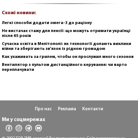
Схожі новини:
Легкі способи додати омега-3 до раціону
Не вистачає стажу для пенсії: що можуть отримати українці
після 65 років
Сучасна освіта в Мелітополі: як технології долають виклики
війни та зберігають зв'язок із рідною громадою
Как ухаживать за грилем, чтобы он прослужил много сезонов
Вентилятор з пультом дистанційного керування: чи варто
переплачувати
Про нас
Реклама
Контакти
Ми у соцмережах