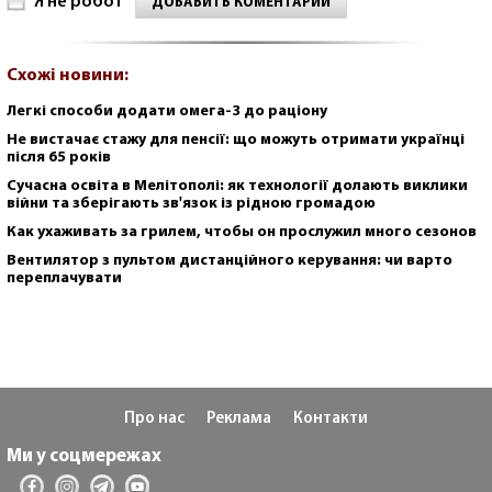
Я не робот
ДОБАВИТЬ КОМЕНТАРИЙ
Схожі новини:
Легкі способи додати омега-3 до раціону
Не вистачає стажу для пенсії: що можуть отримати українці
після 65 років
Сучасна освіта в Мелітополі: як технології долають виклики
війни та зберігають зв'язок із рідною громадою
Как ухаживать за грилем, чтобы он прослужил много сезонов
Вентилятор з пультом дистанційного керування: чи варто
переплачувати
Про нас
Реклама
Контакти
Ми у соцмережах