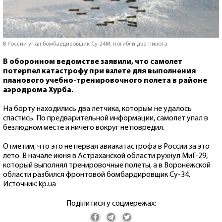
В России упал бомбардировщик Су-24М, погибли два пилота
В оборонном ведомстве заявили, что самолет
потерпел катастрофу при взлете для выполнения
планового учебно-тренировочного полета в районе
аэродрома Хурба.
На борту находились два летчика, которым не удалось
спастись. По предварительной информации, самолет упал в
безлюдном месте и ничего вокруг не повредил.
Отметим, что это не первая авиакатастрофа в России за это
лето. В начале июня в Астраханской области рухнул МиГ-29,
который выполнял тренировочные полеты, а в Воронежской
области разбился фронтовой бомбардировщик Су-34.
Источник: kp.ua
Поділитися у соцмережах: