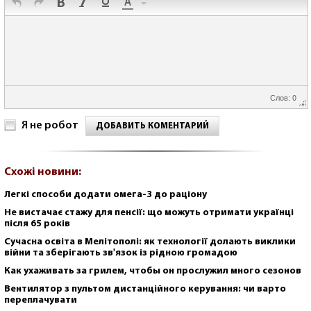
Слов: 0
Я не робот
ДОБАВИТЬ КОМЕНТАРИЙ
Схожі новини:
Легкі способи додати омега-3 до раціону
Не вистачає стажу для пенсії: що можуть отримати українці
після 65 років
Сучасна освіта в Мелітополі: як технології долають виклики
війни та зберігають зв'язок із рідною громадою
Как ухаживать за грилем, чтобы он прослужил много сезонов
Вентилятор з пультом дистанційного керування: чи варто
переплачувати