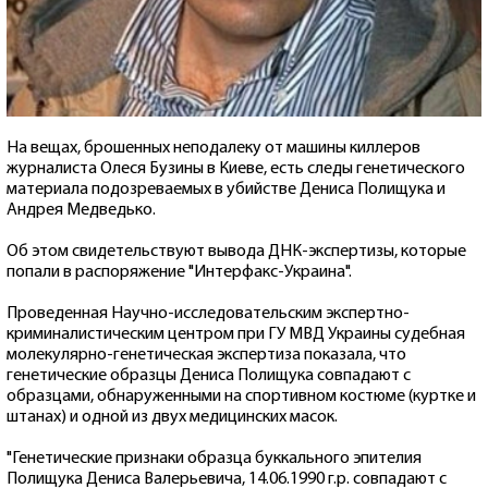
На вещах, брошенных неподалеку от машины киллеров
журналиста Олеся Бузины в Киеве, есть следы генетического
материала подозреваемых в убийстве Дениса Полищука и
Андрея Медведько.
Об этом свидетельствуют вывода ДНК-экспертизы, которые
попали в распоряжение "Интерфакс-Украина".
Проведенная Научно-исследовательским экспертно-
криминалистическим центром при ГУ МВД Украины судебная
молекулярно-генетическая экспертиза показала, что
генетические образцы Дениса Полищука совпадают с
образцами, обнаруженными на спортивном костюме (куртке и
штанах) и одной из двух медицинских масок.
"Генетические признаки образца буккального эпителия
Полищука Дениса Валерьевича, 14.06.1990 г.р. совпадают с