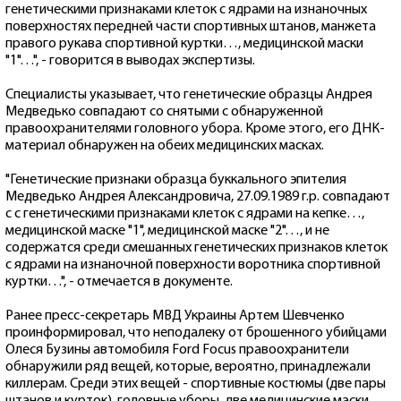
генетическими признаками клеток с ядрами на изнаночных
поверхностях передней части спортивных штанов, манжета
правого рукава спортивной куртки…, медицинской маски
"1"…", - говорится в выводах экспертизы.
Специалисты указывает, что генетические образцы Андрея
Медведько совпадают со снятыми с обнаруженной
правоохранителями головного убора. Кроме этого, его ДНК-
материал обнаружен на обеих медицинских масках.
"Генетические признаки образца буккального эпителия
Медведько Андрея Александровича, 27.09.1989 г.р. совпадают
с с генетическими признаками клеток с ядрами на кепке…,
медицинской маске "1", медицинской маске "2"…, и не
содержатся среди смешанных генетических признаков клеток
с ядрами на изнаночной поверхности воротника спортивной
куртки…", - отмечается в документе.
Ранее пресс-секретарь МВД Украины Артем Шевченко
проинформировал, что неподалеку от брошенного убийцами
Олеся Бузины автомобиля Ford Focus правоохранители
обнаружили ряд вещей, которые, вероятно, принадлежали
киллерам. Среди этих вещей - спортивные костюмы (две пары
штанов и курток), головные уборы, две медицинские маски.