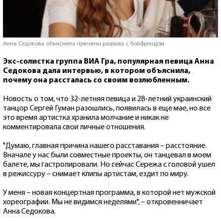
Анна Седокова объяснила причины разрыва с бойфрендом
Экс-солистка группа ВИА Гра, популярная певица Анна
Седокова дала интервью, в котором объяснила,
почему она рассталась со своим возлюбленным.
Новость о том, что 32-летняя певица и 28-летний украинский
танцор Сергей Гуман разошлись, появилась в еще мае, но все
это время артистка хранила молчание и никак не
комментировала свои личные отношения.
"Думаю, главная причина нашего расставания – расстояние.
Вначале у нас были совместные проекты, он танцевал в моем
балете, мы гастролировали. Но сейчас Сережа с головой ушел
в режиссуру – снимает клипы артистам, ездит по миру.
У меня – новая концертная программа, в которой нет мужской
хореографии. Мы не видимся неделями", – откровенничает
Анна Седокова.