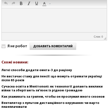
Слов: 0
Я не робот
ДОБАВИТЬ КОМЕНТАРИЙ
Схожі новини:
Легкі способи додати омега-3 до раціону
Не вистачає стажу для пенсії: що можуть отримати українці
після 65 років
Сучасна освіта в Мелітополі: як технології долають виклики
війни та зберігають зв'язок із рідною громадою
Как ухаживать за грилем, чтобы он прослужил много сезонов
Вентилятор з пультом дистанційного керування: чи варто
переплачувати