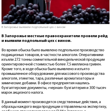
В Запорожье выявили подпольный цех с вином
В Запорожье местные правоохранители провели рейд
и выявили подпольный цех с вином.
Во время обыска было выявлено подпольное производство
подакцизных товаров, в частности алкоголя. Оперативники
изъяли 272 тонны сомнительной винодельческой продукции
ориентировочной стоимостью более 7,5 миллиона гривен.
Кроме того, в ходе обыска было выявлено и изъято
промышленное оборудование для массового производства
алкоголя, этикетки, тара, различные ароматизаторы и
химические добавки. В офисе предприятия нашлись
бухгалтерские документы, «черная» бухгалтерия и 300 тысяч
марок акцизного налога.
В данный момент производятся следственные действия, а
образцы каждого вида продукции отправлены на экспертизу,