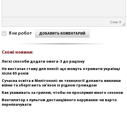
Слов: 0
Я не робот
ДОБАВИТЬ КОМЕНТАРИЙ
Схожі новини:
Легкі способи додати омега-3 до раціону
Не вистачає стажу для пенсії: що можуть отримати українці
після 65 років
Сучасна освіта в Мелітополі: як технології долають виклики
війни та зберігають зв'язок із рідною громадою
Как ухаживать за грилем, чтобы он прослужил много сезонов
Вентилятор з пультом дистанційного керування: чи варто
переплачувати