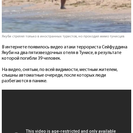
Якуби стрелял только в иностранных туристов, но проходил мимо тунисцев
В интернете появилось видео атаки террориста Сейфуддина
Якуби на два пятизвездочных отеля в Тунисе, в результате
которой погибли 39 человек.
На видео, снятым, по всей видимости, местным жителем,
слышны автоматные очереди, после которых люди
разбегаются в панике.