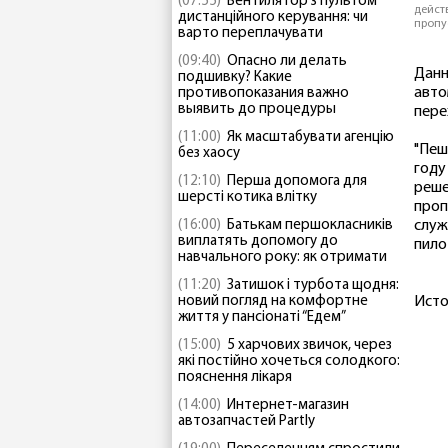
(07:55)
Вентилятор з пультом
дейст
дистанційного керування: чи
пропу
варто переплачувати
(09:40)
Опасно ли делать
Данн
подшивку? Какие
авто
противопоказания важно
выявить до процедуры
пере
(11:00)
Як масштабувати агенцію
"Пеш
без хаосу
году
(12:10)
Перша допомога для
реше
шерсті котика влітку
проп
(16:00)
Батькам першокласників
служ
виплатять допомогу до
пило
навчального року: як отримати
(11:20)
Затишок і турбота щодня:
новий погляд на комфортне
Исто
життя у пансіонаті “Едем”
(15:00)
5 харчових звичок, через
які постійно хочеться солодкого:
пояснення лікаря
(14:00)
Интернет-магазин
автозапчастей Partly