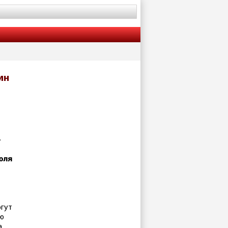
ин
-
юля
огут
ую
а