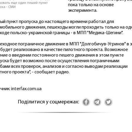
вовать еще один пеший пункт
пока только на основе
ска - СМИ
эксперимента.
ый пункт пропуска до настоящего времени работал для
мобильного движения, пешеходы могли проходить только на од
ходе польско-украинской границы - в МПП "Медика-Шегини".
еходное пограничное движение в МПП "Долгобичув-Угринов" в 
 будет реализовано в качестве пилотного проекта. Возможное
ние о введении постоянного пешего движения в этом пункте
уска будет возможно после осуществления пограничными
бами всех проверок, анализов и согласно выводам реализации
тного проекта", - сообщает радио.
чник: interfax.com.ua
Поділитися у соцмережах: