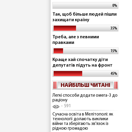
0%
Так, щоб більше людей пішли
захищати країну
35%
Треба, але з певними
правками
15%
Краще хай спочатку діти
депутатів підуть на фронт
45%
НАЙБІЛЬШ ЧИТАНІ
Легкі способи додати омега-3 до
раціону
591
Сучасна освіта в Мелітополі: як
технології долають виклики
війни та зберігають зв'язок із
рідною громадою