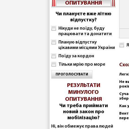
ОПИТУВАННЯ
Чи плануєте вже літню
відпустку?
Нікуди не поїду, буду
працювати та донатити
Планую відпустку
Я
цікавими місцями України
Поїду за кордон
Тільки мрію про море
Схо
Легк
ПРОГОЛОСУВАТИ
Не в
РЕЗУЛЬТАТИ
рокі
МИНУЛОГО
Суча
ОПИТУВАННЯ
збер
Чи треба приймати
Как 
новий закон про
Вент
мобілізацію?
пере
Ні, він обмежує права людей