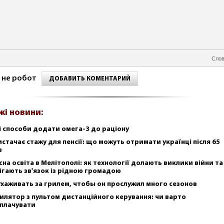
Слов
 не робот
ДОБАВИТЬ КОМЕНТАРИЙ
жі новини:
і способи додати омега-3 до раціону
истачає стажу для пенсії: що можуть отримати українці після 65
в
сна освіта в Мелітополі: як технології долають виклики війни та
ігають зв'язок із рідною громадою
ухаживать за грилем, чтобы он прослужил много сезонов
илятор з пультом дистанційного керування: чи варто
плачувати