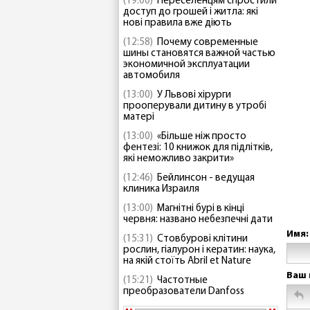
(19:00)
Переселенцям спростили
доступ до грошей і житла: які
нові правила вже діють
(12:58)
Почему современные
шины становятся важной частью
экономичной эксплуатации
автомобиля
(13:00)
У Львові хірурги
прооперували дитину в утробі
матері
(13:00)
«Більше ніж просто
фентезі: 10 книжок для підлітків,
які неможливо закрити»
(12:46)
Бейлинсон - ведущая
клиника Израиля
(13:00)
Магнітні бурі в кінці
червня: названо небезпечні дати
Имя:
(15:31)
Стовбурові клітини
рослин, гіалурон і кератин: наука,
на якій стоїть Abril et Nature
Ваш 
(15:21)
Частотные
преобразователи Danfoss