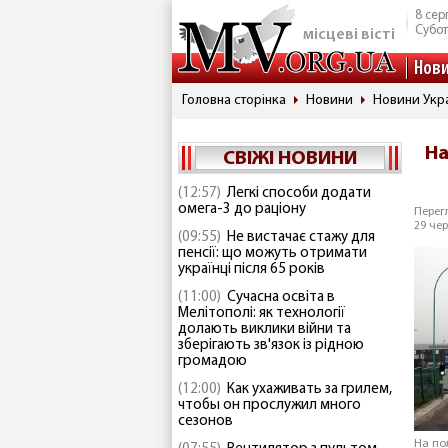
8 сер
Субо
місцеві вісті
Нов
Головна сторінка
Новини
Новини Укр
На
СВІЖІ НОВИНИ
(12:57)
Легкі способи додати
омега-3 до раціону
Перегл
29 чер
(09:55)
Не вистачає стажу для
пенсії: що можуть отримати
українці після 65 років
(11:00)
Сучасна освіта в
Мелітополі: як технології
долають виклики війни та
зберігають зв'язок із рідною
громадою
(12:00)
Как ухаживать за грилем,
чтобы он прослужил много
сезонов
На по