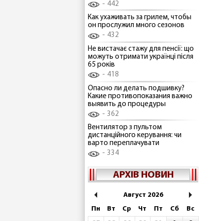
442
Как ухаживать за грилем, чтобы
он прослужил много сезонов
432
Не вистачає стажу для пенсії: що
можуть отримати українці після
65 років
418
Опасно ли делать подшивку?
Какие противопоказания важно
выявить до процедуры
362
Вентилятор з пультом
дистанційного керування: чи
варто переплачувати
334
АРХІВ НОВИН
Август 2026
Пн
Вт
Ср
Чт
Пт
Сб
Вс