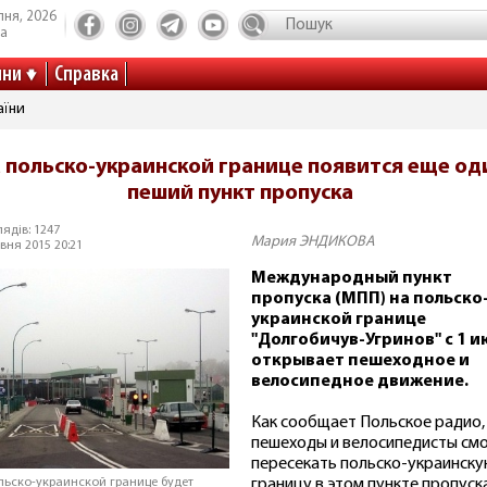
пня, 2026
та
ини
Справка
аїни
 польско-украинской границе появится еще од
пеший пункт пропуска
ядів: 1247
Мария ЭНДИКОВА
вня 2015 20:21
Международный пункт
пропуска (МПП) на польско
украинской границе
"Долгобичув-Угринов" с 1 и
открывает пешеходное и
велосипедное движение.
Как сообщает Польское радио,
пешеходы и велосипедисты см
пересекать польско-украинск
границу в этом пункте пропуск
льско-украинской границе будет