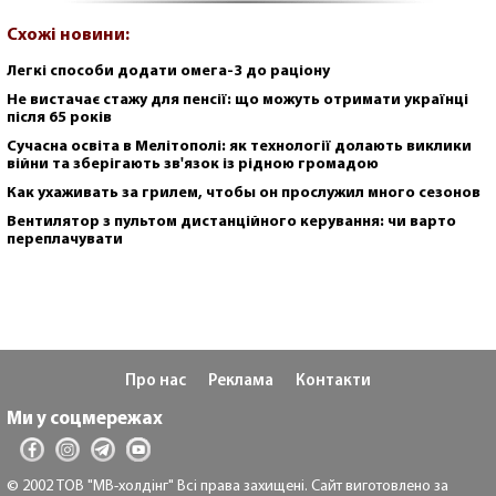
Схожі новини:
Легкі способи додати омега-3 до раціону
Не вистачає стажу для пенсії: що можуть отримати українці
після 65 років
Сучасна освіта в Мелітополі: як технології долають виклики
війни та зберігають зв'язок із рідною громадою
Как ухаживать за грилем, чтобы он прослужил много сезонов
Вентилятор з пультом дистанційного керування: чи варто
переплачувати
Про нас
Реклама
Контакти
Ми у соцмережах
© 2002 ТОВ "МВ-холдінг" Всі права захищені. Сайт виготовлено за