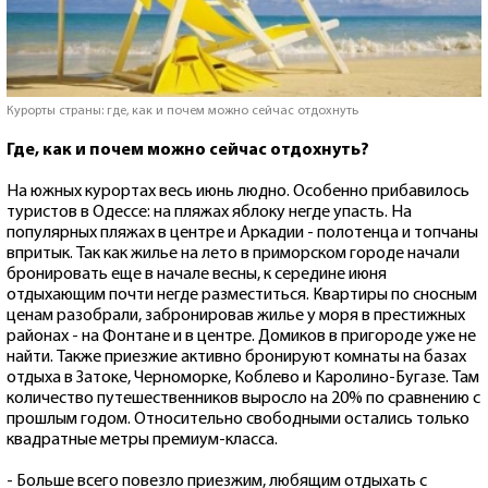
Курорты страны: где, как и почем можно сейчас отдохнуть
Где, как и почем можно сейчас отдохнуть?
На южных курортах весь июнь людно. Особенно прибавилось
туристов в Одессе: на пляжах яблоку негде упасть. На
популярных пляжах в центре и Аркадии - полотенца и топчаны
впритык. Так как жилье на лето в приморском городе начали
бронировать еще в начале весны, к середине июня
отдыхающим почти негде разместиться. Квартиры по сносным
ценам разобрали, забронировав жилье у моря в престижных
районах - на Фонтане и в центре. Домиков в пригороде уже не
найти. Также приезжие активно бронируют комнаты на базах
отдыха в Затоке, Черноморке, Коблево и Каролино-Бугазе. Там
количество путешественников выросло на 20% по сравнению с
прошлым годом. Относительно свободными остались только
квадратные метры премиум-класса.
- Больше всего повезло приезжим, любящим отдыхать с