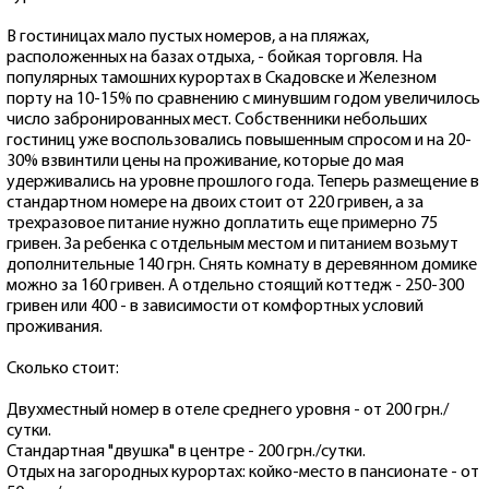
В гостиницах мало пустых номеров, а на пляжах,
расположенных на базах отдыха, - бойкая торговля. На
популярных тамошних курортах в Скадовске и Железном
порту на 10-15% по сравнению с минувшим годом увеличилось
число забронированных мест. Собственники небольших
гостиниц уже воспользовались повышенным спросом и на 20-
30% взвинтили цены на проживание, которые до мая
удерживались на уровне прошлого года. Теперь размещение в
стандартном номере на двоих стоит от 220 гривен, а за
трехразовое питание нужно доплатить еще примерно 75
гривен. За ребенка с отдельным местом и питанием возьмут
дополнительные 140 грн. Снять комнату в деревянном домике
можно за 160 гривен. А отдельно стоящий коттедж - 250-300
гривен или 400 - в зависимости от комфортных условий
проживания.
Сколько стоит:
Двухместный номер в отеле среднего уровня - от 200 грн./
сутки.
Стандартная "двушка" в центре - 200 грн./сутки.
Отдых на загородных курортах: койко-место в пансионате - от