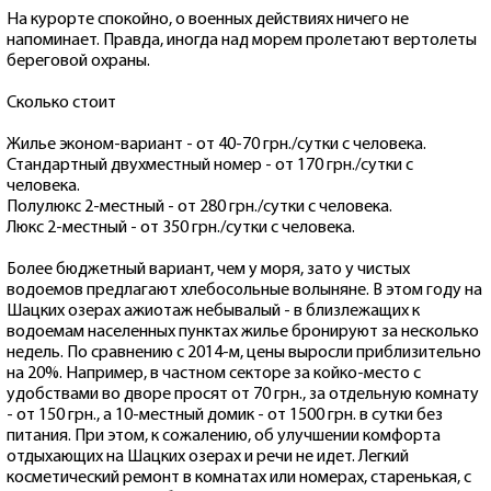
На курорте спокойно, о военных действиях ничего не
напоминает. Правда, иногда над морем пролетают вертолеты
береговой охраны.
Сколько стоит
Жилье эконом-вариант - от 40-70 грн./сутки с человека.
Стандартный двухместный номер - от 170 грн./сутки с
человека.
Полулюкс 2-местный - от 280 грн./сутки с человека.
Люкс 2-местный - от 350 грн./сутки с человека.
Более бюджетный вариант, чем у моря, зато у чистых
водоемов предлагают хлебосольные волыняне. В этом году на
Шацких озерах ажиотаж небывалый - в близлежащих к
водоемам населенных пунктах жилье бронируют за несколько
недель. По сравнению с 2014-м, цены выросли приблизительно
на 20%. Например, в частном секторе за койко-место с
удобствами во дворе просят от 70 грн., за отдельную комнату
- от 150 грн., а 10-местный домик - от 1500 грн. в сутки без
питания. При этом, к сожалению, об улучшении комфорта
отдыхающих на Шацких озерах и речи не идет. Легкий
косметический ремонт в комнатах или номерах, старенькая, с