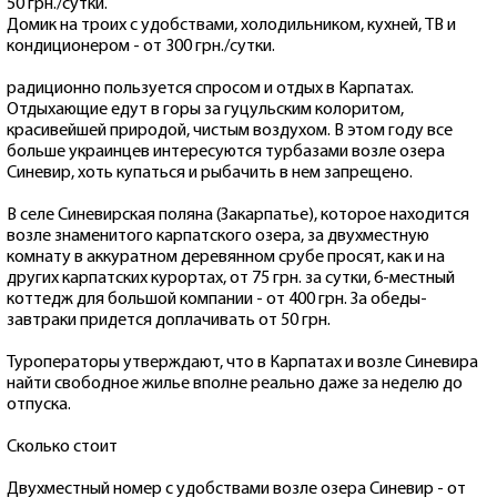
50 грн./сутки.
Домик на троих с удобствами, холодильником, кухней, ТВ и
кондиционером - от 300 грн./сутки.
радиционно пользуется спросом и отдых в Карпатах.
Отдыхающие едут в горы за гуцульским колоритом,
красивейшей природой, чистым воздухом. В этом году все
больше украинцев интересуются турбазами возле озера
Синевир, хоть купаться и рыбачить в нем запрещено.
В селе Синевирская поляна (Закарпатье), которое находится
возле знаменитого карпатского озера, за двухместную
комнату в аккуратном деревянном срубе просят, как и на
других карпатских курортах, от 75 грн. за сутки, 6-местный
коттедж для большой компании - от 400 грн. За обеды-
завтраки придется доплачивать от 50 грн.
Туроператоры утверждают, что в Карпатах и возле Синевира
найти свободное жилье вполне реально даже за неделю до
отпуска.
Сколько стоит
Двухместный номер с удобствами возле озера Синевир - от