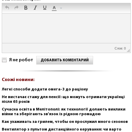
Слов: 0
Я не робот
ДОБАВИТЬ КОМЕНТАРИЙ
Схожі новини:
Легкі способи додати омега-3 до раціону
Не вистачає стажу для пенсії: що можуть отримати українці
після 65 років
Сучасна освіта в Мелітополі: як технології долають виклики
війни та зберігають зв'язок із рідною громадою
Как ухаживать за грилем, чтобы он прослужил много сезонов
Вентилятор з пультом дистанційного керування: чи варто