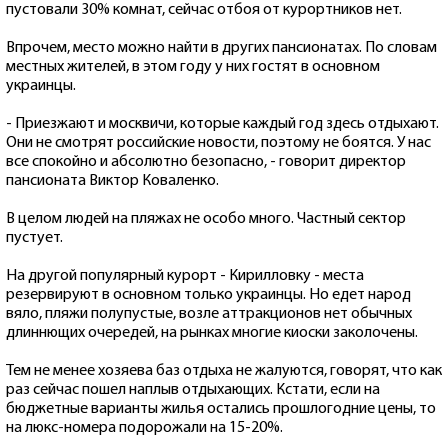
пустовали 30% комнат, сейчас отбоя от курортников нет.
Впрочем, место можно найти в других пансионатах. По словам
местных жителей, в этом году у них гостят в основном
украинцы.
- Приезжают и москвичи, которые каждый год здесь отдыхают.
Они не смотрят российские новости, поэтому не боятся. У нас
все спокойно и абсолютно безопасно, - говорит директор
пансионата Виктор Коваленко.
В целом людей на пляжах не особо много. Частный сектор
пустует.
На другой популярный курорт - Кирилловку - места
резервируют в основном только украинцы. Но едет народ
вяло, пляжи полупустые, возле аттракционов нет обычных
длиннющих очередей, на рынках многие киоски заколочены.
Тем не менее хозяева баз отдыха не жалуются, говорят, что как
раз сейчас пошел наплыв отдыхающих. Кстати, если на
бюджетные варианты жилья остались прошлогодние цены, то
на люкс-номера подорожали на 15-20%.