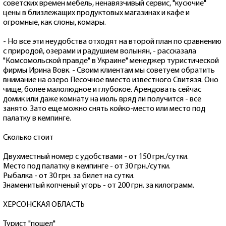
советских времен мебель, ненавязчивый сервис, "кусючие"
цены в близлежащих продуктовых магазинах и кафе и
огромные, как слоны, комары.
- Но все эти неудобства отходят на второй план по сравнению
с природой, озерами и радушием волынян, - рассказала
"Комсомольской правде" в Украине" менеджер туристической
фирмы Ирина Вовк. - Своим клиентам мы советуем обратить
внимание на озеро Песочное вместо известного Свитязя. Оно
чище, более малолюдное и глубокое. Арендовать сейчас
домик или даже комнату на июль вряд ли получится - все
занято. Зато еще можно снять койко-место или место под
палатку в кемпинге.
Сколько стоит
Двухместный номер с удобствами - от 150 грн./сутки.
Место под палатку в кемпинге - от 30 грн./сутки.
Рыбалка - от 30 грн. за билет на сутки.
Знаменитый копченый угорь - от 200 грн. за килограмм.
ХЕРСОНСКАЯ ОБЛАСТЬ
Турист "пошел"