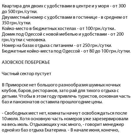
Квартира для двоих с удобствами в центре и у моря - от 300
до 500 грн./сутки.
Двухместный номер с удобствами в гостинице - в среднем от
350 грн./сутки.
Койко-место в бюджетных хостелах - от 100 грн./сутки..
Домик под Одессой с новой мебелью и удобствами - от 200
грн./сутки с человека.
Номер на базах отдыха с питанием - от 250 грн./сутки.
Бюджетные койко-места под Одессой - от 80 до 100 грн./сутки.
АЗОВСКОЕ ПОБЕРЕЖЬЕ
Частный сектор пустует
В Приморске нет большого разнообразия шумных ночных
клубов, баров, ресторанов, зато рай для тихого отдыха с
детьми. Чтобы в этом году привлечь туристов, основная часть
баз и пансионатов оставила прошлогодние цены.
- Свободных мест нет, комнаты начнут освобождаться после
10 июля. Хотя основную часть номеров уже зарезервировали
на весь июль. Отдыхающих у нас много, - говорит менеджер
одной из баз отдыха Екатерина. - В начале июня, конечно,