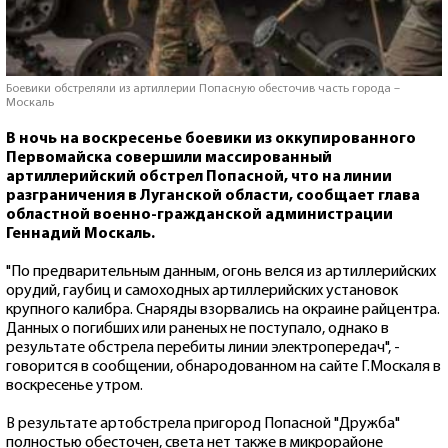
Боевики обстреляли из артиллерии Попасную обесточив часть города –
Москаль
В ночь на воскресенье боевики из оккупированного
Первомайска совершили массированный
артиллерийский обстрел Попасной, что на линии
разграничения в Луганской области, сообщает глава
областной военно-гражданской администрации
Геннадий Москаль.
"По предварительным данным, огонь велся из артиллерийских
орудий, гаубиц и самоходных артиллерийских установок
крупного калибра. Снаряды взорвались на окраине райцентра.
Данных о погибших или раненых не поступало, однако в
результате обстрела перебиты линии электропередач", -
говорится в сообщении, обнародованном на сайте Г.Москаля в
воскресенье утром.
В результате артобстрела пригород Попасной "Дружба"
полностью обесточен, света нет также в микрорайоне