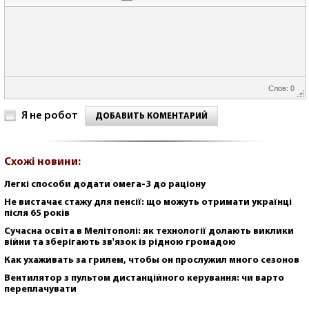
Слов: 0
Я не робот
ДОБАВИТЬ КОМЕНТАРИЙ
Схожі новини:
Легкі способи додати омега-3 до раціону
Не вистачає стажу для пенсії: що можуть отримати українці
після 65 років
Сучасна освіта в Мелітополі: як технології долають виклики
війни та зберігають зв'язок із рідною громадою
Как ухаживать за грилем, чтобы он прослужил много сезонов
Вентилятор з пультом дистанційного керування: чи варто
переплачувати