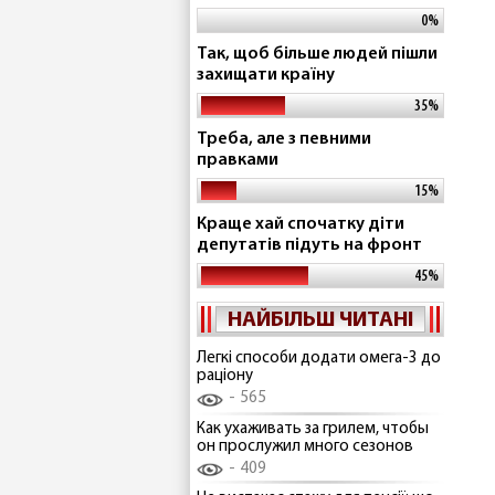
0%
Так, щоб більше людей пішли
захищати країну
35%
Треба, але з певними
правками
15%
Краще хай спочатку діти
депутатів підуть на фронт
45%
НАЙБІЛЬШ ЧИТАНІ
Легкі способи додати омега-3 до
раціону
565
Как ухаживать за грилем, чтобы
он прослужил много сезонов
409