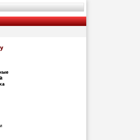
у
тные
й
ка
и