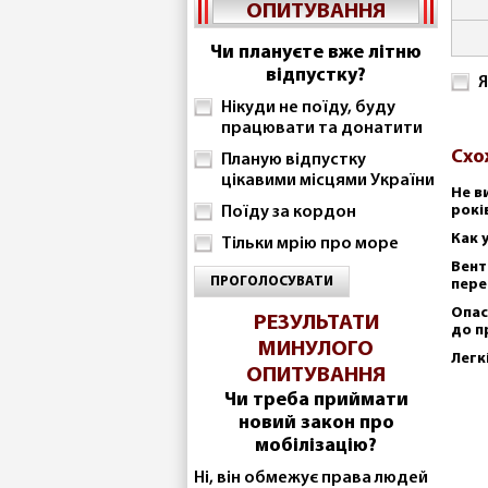
ОПИТУВАННЯ
Чи плануєте вже літню
відпустку?
Я
Нікуди не поїду, буду
працювати та донатити
Схо
Планую відпустку
цікавими місцями України
Не в
рокі
Поїду за кордон
Как 
Тільки мрію про море
Вент
ПРОГОЛОСУВАТИ
пере
Опас
РЕЗУЛЬТАТИ
до п
МИНУЛОГО
Легк
ОПИТУВАННЯ
Чи треба приймати
новий закон про
мобілізацію?
Ні, він обмежує права людей