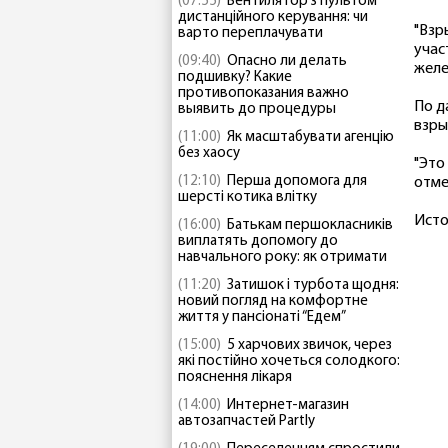
(07:55)
Вентилятор з пультом
дистанційного керування: чи
"Взр
варто переплачувати
учас
(09:40)
Опасно ли делать
желе
подшивку? Какие
противопоказания важно
По д
выявить до процедуры
взры
(11:00)
Як масштабувати агенцію
без хаосу
"Это
(12:10)
Перша допомога для
отме
шерсті котика влітку
Исто
(16:00)
Батькам першокласників
виплатять допомогу до
навчального року: як отримати
(11:20)
Затишок і турбота щодня:
новий погляд на комфортне
життя у пансіонаті “Едем”
(15:00)
5 харчових звичок, через
які постійно хочеться солодкого:
пояснення лікаря
(14:00)
Интернет-магазин
автозапчастей Partly