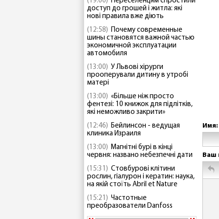
(19:00)
Переселенцям спростили
доступ до грошей і житла: які
нові правила вже діють
(12:58)
Почему современные
шины становятся важной частью
экономичной эксплуатации
автомобиля
(13:00)
У Львові хірурги
прооперували дитину в утробі
матері
(13:00)
«Більше ніж просто
фентезі: 10 книжок для підлітків,
які неможливо закрити»
(12:46)
Бейлинсон - ведущая
Имя:
клиника Израиля
(13:00)
Магнітні бурі в кінці
червня: названо небезпечні дати
Ваш 
(15:31)
Стовбурові клітини
рослин, гіалурон і кератин: наука,
на якій стоїть Abril et Nature
(15:21)
Частотные
преобразователи Danfoss