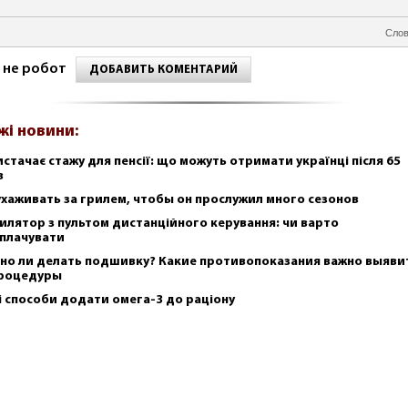
Слов
 не робот
ДОБАВИТЬ КОМЕНТАРИЙ
жі новини:
истачає стажу для пенсії: що можуть отримати українці після 65
в
ухаживать за грилем, чтобы он прослужил много сезонов
илятор з пультом дистанційного керування: чи варто
плачувати
но ли делать подшивку? Какие противопоказания важно выяви
роцедуры
і способи додати омега-3 до раціону