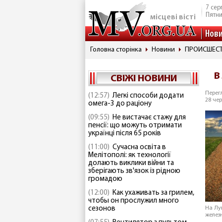
7 сер
Пятн
місцеві вісті
Нов
Головна сторінка
Новини
ПРОИСШЕС
В
СВІЖІ НОВИНИ
Перегл
(12:57)
Легкі способи додати
28 чер
омега-3 до раціону
(09:55)
Не вистачає стажу для
пенсії: що можуть отримати
українці після 65 років
(11:00)
Сучасна освіта в
Мелітополі: як технології
долають виклики війни та
зберігають зв'язок із рідною
громадою
(12:00)
Как ухаживать за грилем,
чтобы он прослужил много
сезонов
На Лу
желез