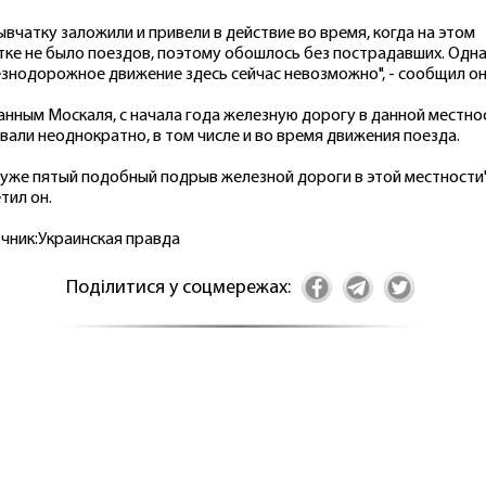
ывчатку заложили и привели в действие во время, когда на этом
тке не было поездов, поэтому обошлось без пострадавших. Одн
знодорожное движение здесь сейчас невозможно", - сообщил он
анным Москаля, с начала года железную дорогу в данной местно
вали неоднократно, в том числе и во время движения поезда.
 уже пятый подобный подрыв железной дороги в этой местности",
тил он.
чник:Украинская правда
Поділитися у соцмережах: