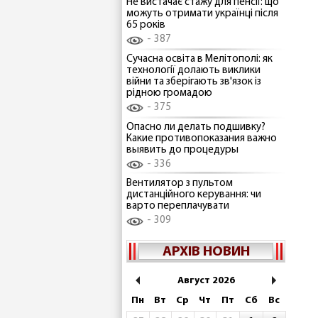
Не вистачає стажу для пенсії: що
можуть отримати українці після
65 років
387
Сучасна освіта в Мелітополі: як
технології долають виклики
війни та зберігають зв'язок із
рідною громадою
375
Опасно ли делать подшивку?
Какие противопоказания важно
выявить до процедуры
336
Вентилятор з пультом
дистанційного керування: чи
варто переплачувати
309
АРХІВ НОВИН
Август 2026
Пн
Вт
Ср
Чт
Пт
Сб
Вс