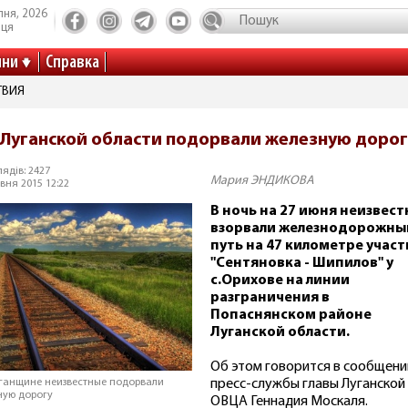
пня, 2026
иця
ини
Справка
ТВИЯ
 Луганской области подорвали железную дорог
ядів: 2427
Мария ЭНДИКОВА
вня 2015 12:22
В ночь на 27 июня неизвес
взорвали железнодорожны
путь на 47 километре участ
"Сентяновка - Шипилов" у
с.Орихове на линии
разграничения в
Попаснянском районе
Луганской области.
Об этом говорится в сообщени
пресс-службы главы Луганской
ганщине неизвестные подорвали
ную дорогу
ОВЦА Геннадия Москаля.