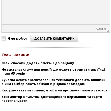
Слов: 0
Я не робот
ДОБАВИТЬ КОМЕНТАРИЙ
Схожі новини:
Легкі способи додати омега-3 до раціону
Не вистачає стажу для пенсії: що можуть отримати українці
після 65 років
Сучасна освіта в Мелітополі: як технології долають виклики
війни та зберігають зв'язок із рідною громадою
Как ухаживать за грилем, чтобы он прослужил много сезонов
Вентилятор з пультом дистанційного керування: чи варто
переплачувати