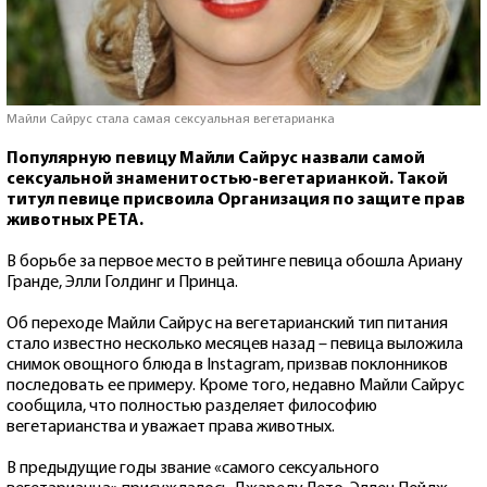
Майли Сайрус стала самая сексуальная вегетарианка
Популярную певицу Майли Сайрус назвали самой
сексуальной знаменитостью-вегетарианкой. Такой
титул певице присвоила Организация по защите прав
животных PETA.
В борьбе за первое место в рейтинге певица обошла Ариану
Гранде, Элли Голдинг и Принца.
Об переходе Майли Сайрус на вегетарианский тип питания
стало известно несколько месяцев назад – певица выложила
снимок овощного блюда в Instagram, призвав поклонников
последовать ее примеру. Кроме того, недавно Майли Сайрус
сообщила, что полностью разделяет философию
вегетарианства и уважает права животных.
В предыдущие годы звание «самого сексуального