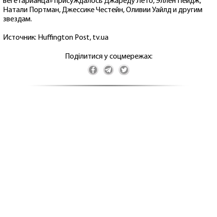
вегетарианца» присуждалось Джареду Лето, Эллен Пейдж,
Натали Портман, Джессике Честейн, Оливии Уайлд и другим
звездам.
Источник: Huffington Post, tv.ua
Поділитися у соцмережах: