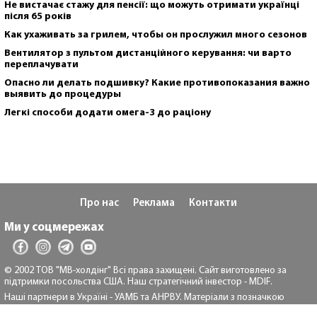
Не вистачає стажу для пенсії: що можуть отримати українці
після 65 років
Как ухаживать за грилем, чтобы он прослужил много сезонов
Вентилятор з пультом дистанційного керування: чи варто
переплачувати
Опасно ли делать подшивку? Какие противопоказания важно
выявить до процедуры
Легкі способи додати омега-3 до раціону
Про нас
Реклама
Контакти
Ми у соцмережах
© 2002 ТОВ "МВ-холдінг" Всі права захищені. Сайт виготовлено за
підтримки посольства США. Наш стратегічний інвестор - MDIF.
Наші партнери в Україні - УАМБ та АНРВУ. Матеріали з позначкою
"Реклама" та "*" розміщуються на правах реклами.