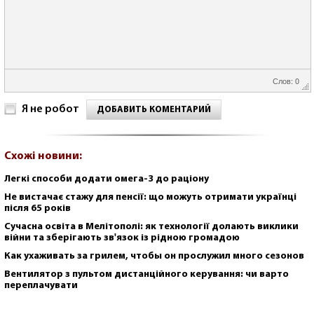
Слов: 0
Я не робот
ДОБАВИТЬ КОМЕНТАРИЙ
Схожі новини:
Легкі способи додати омега-3 до раціону
Не вистачає стажу для пенсії: що можуть отримати українці
після 65 років
Сучасна освіта в Мелітополі: як технології долають виклики
війни та зберігають зв'язок із рідною громадою
Как ухаживать за грилем, чтобы он прослужил много сезонов
Вентилятор з пультом дистанційного керування: чи варто
переплачувати