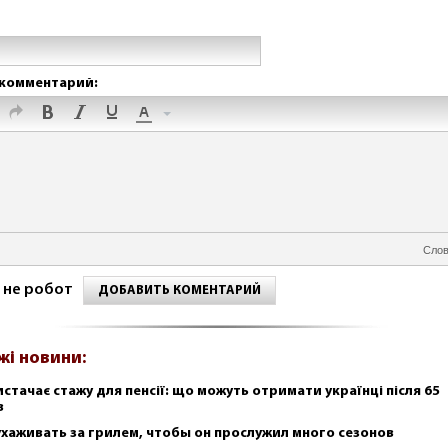
комментарий:
Слов
 не робот
ДОБАВИТЬ КОМЕНТАРИЙ
жі новини:
истачає стажу для пенсії: що можуть отримати українці після 65
в
ухаживать за грилем, чтобы он прослужил много сезонов