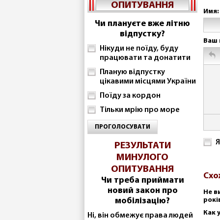
ОПИТУВАННЯ
Имя:
Чи плануєте вже літню
відпустку?
Ваш 
Нікуди не поїду, буду
працювати та донатити
Планую відпустку
цікавими місцями України
Поїду за кордон
Тільки мрію про море
ПРОГОЛОСУВАТИ
Я
РЕЗУЛЬТАТИ
МИНУЛОГО
ОПИТУВАННЯ
Схо
Чи треба приймати
новий закон про
Не в
мобілізацію?
рокі
Как 
Ні, він обмежує права людей