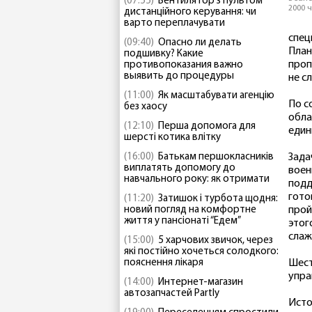
(07:55)
Вентилятор з пультом
2000 
дистанційного керування: чи
варто переплачувати
спец
(09:40)
Опасно ли делать
План
подшивку? Какие
проп
противопоказания важно
выявить до процедуры
не с
(11:00)
Як масштабувати агенцію
По с
без хаосу
обла
(12:10)
Перша допомога для
един
шерсті котика влітку
(16:00)
Батькам першокласників
Зада
виплатять допомогу до
воен
навчального року: як отримати
подд
гото
(11:20)
Затишок і турбота щодня:
новий погляд на комфортне
прой
життя у пансіонаті “Едем”
этог
слаж
(15:00)
5 харчових звичок, через
які постійно хочеться солодкого:
пояснення лікаря
Шест
упра
(14:00)
Интернет-магазин
автозапчастей Partly
Исто