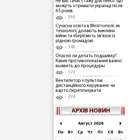
Не вистачає стажу для пенсії: що
можуть отримати українці після
65 років
366
Сучасна освіта в Мелітополі: як
технології долають виклики
війни та зберігають зв'язок із
рідною громадою
340
Опасно ли делать подшивку?
Какие противопоказания важно
выявить до процедуры
323
Вентилятор з пультом
дистанційного керування: чи
варто переплачувати
294
АРХІВ НОВИН
Август 2026
Пн
Вт
Ср
Чт
Пт
Сб
Вс