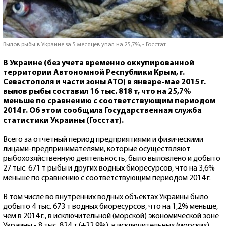
Вылов рыбы в Украине за 5 месяцев упал на 25,7%, - Госстат
В Украине (без учета временно оккупированной
территории Автономной Республики Крым, г.
Севастополя и части зоны АТО) в январе-мае 2015 г.
вылов рыбы составил 16 тыс. 818 т, что на 25,7%
меньше по сравнению с соответствующим периодом
2014 г. Об этом сообщила Государственная служба
статистики Украины (Госстат).
Всего за отчетный период предприятиями и физическими
лицами-предпринимателями, которые осуществляют
рыбохозяйственную деятельность, было выловлено и добыто
27 тыс. 671 т рыбы и других водных биоресурсов, что на 3,6%
меньше по сравнению с соответствующим периодом 2014 г.
В том числе во внутренних водных объектах Украины было
добыто 4 тыс. 673 т водных биоресурсов, что на 1,2% меньше,
чем в 2014 г., в исключительной (морской) экономической зоне
Украины - 8 тыс. 824 т (+22,9%), в исключительных (морских)