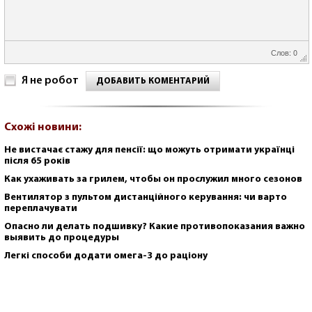
Слов: 0
Я не робот
ДОБАВИТЬ КОМЕНТАРИЙ
Схожі новини:
Не вистачає стажу для пенсії: що можуть отримати українці
після 65 років
Как ухаживать за грилем, чтобы он прослужил много сезонов
Вентилятор з пультом дистанційного керування: чи варто
переплачувати
Опасно ли делать подшивку? Какие противопоказания важно
выявить до процедуры
Легкі способи додати омега-3 до раціону