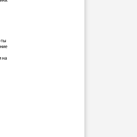
ика.
оты
ение
и на