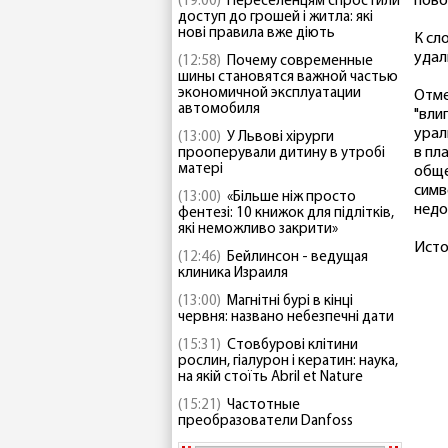
пово
(19:00)
Переселенцям спростили
доступ до грошей і житла: які
нові правила вже діють
К сл
удал
(12:58)
Почему современные
шины становятся важной частью
экономичной эксплуатации
Отме
автомобиля
"вли
урал
(13:00)
У Львові хірурги
в пл
прооперували дитину в утробі
матері
обще
симв
(13:00)
«Більше ніж просто
недо
фентезі: 10 книжок для підлітків,
які неможливо закрити»
Исто
(12:46)
Бейлинсон - ведущая
клиника Израиля
(13:00)
Магнітні бурі в кінці
червня: названо небезпечні дати
(15:31)
Стовбурові клітини
рослин, гіалурон і кератин: наука,
на якій стоїть Abril et Nature
(15:21)
Частотные
преобразователи Danfoss