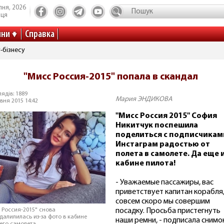
пня, 2026
иця
ини
Справка
-бізнесу
"Мисс Россия-2015" попала в скандал
ядів: 1889
Мария ЭНДИКОВА
вня 2015 14:42
"Мисс Россия 2015" София
Никитчук поспешила
поделиться с подписчикам
Инстаграм радостью от
полета в самолете. Да еще и
кабине пилота!
- Уважаемые пассажиры, вас
приветствует капитан корабля
совсем скоро мы совершим
посадку. Просьба пристегнуть
 Россия-2015" снова
далилилась из-за фото в кабине
наши ремни, - подписала снимо