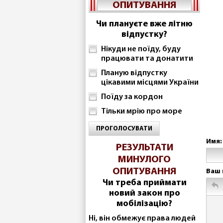
ОПИТУВАННЯ
Чи плануєте вже літню
відпустку?
Нікуди не поїду, буду
працювати та донатити
Планую відпустку
цікавими місцями України
Поїду за кордон
Тільки мрію про море
ПРОГОЛОСУВАТИ
Имя:
РЕЗУЛЬТАТИ
МИНУЛОГО
ОПИТУВАННЯ
Ваш 
Чи треба приймати
новий закон про
мобілізацію?
Ні, він обмежує права людей