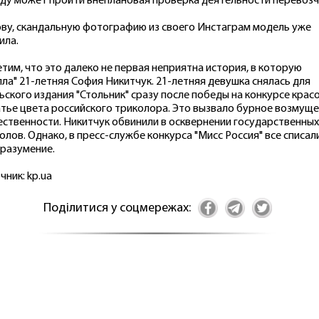
ду может пройти внеплановая проверка деятельности перевозч
ову, скандальную фотографию из своего Инстаграм модель уже
ила.
тим, что это далеко не первая неприятна история, в которую
пла" 21-летняя София Никитчук. 21-летняя девушка снялась для
ьского издания "Стольник" сразу после победы на конкурсе крас
атье цвета российского триколора. Это вызвало бурное возмущ
ственности. Никитчук обвинили в осквернении государственных
олов. Однако, в пресс-службе конкурса "Мисс Россия" все списал
разумение.
чник: kp.ua
Поділитися у соцмережах: