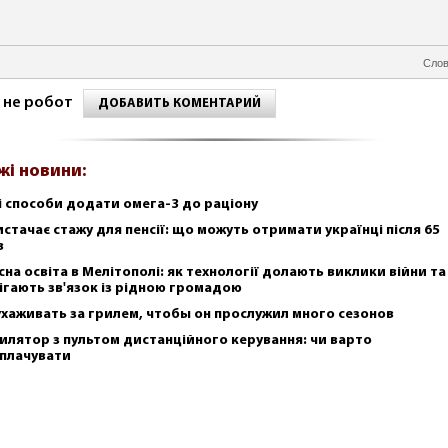
Слов
 не робот
ДОБАВИТЬ КОМЕНТАРИЙ
жі новини:
і способи додати омега-3 до раціону
истачає стажу для пенсії: що можуть отримати українці після 65
в
сна освіта в Мелітополі: як технології долають виклики війни та
ігають зв'язок із рідною громадою
ухаживать за грилем, чтобы он прослужил много сезонов
илятор з пультом дистанційного керування: чи варто
плачувати