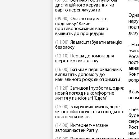
(07:55)
Вентилятор з пультом
летящ
дистанційного керування: чи
варто переплачувати
Одна
(09:40)
Опасно ли делать
нару
подшивку? Какие
подп
противопоказания важно
деву
выявить до процедуры
(11:00)
Як масштабувати агенцію
- На
без хаосу
экип
(12:10)
Перша допомога для
Роса
шерсті котика влітку
пост
авиа
(16:00)
Батькам першокласників
Конт
виплатять допомогу до
навчального року: як отримати
вопр
(11:20)
Затишок і турбота щодня:
В са
новий погляд на комфортне
возм
життя у пансіонаті “Едем”
(15:00)
5 харчових звичок, через
- Бе
які постійно хочеться солодкого:
буде
пояснення лікаря
секр
(14:00)
Интернет-магазин
Рост
автозапчастей Partly
нам.