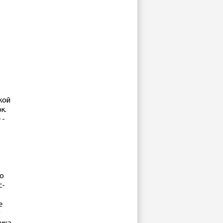
кой
к.
 -
то
с-
е
у