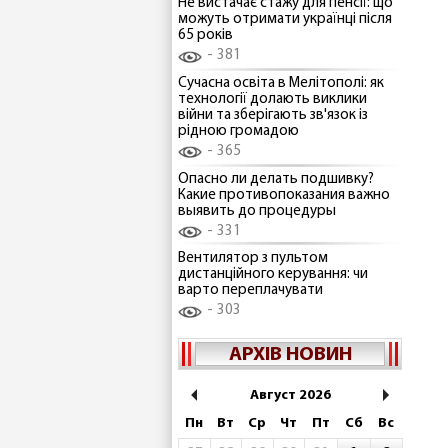
Не вистачає стажу для пенсії: що
можуть отримати українці після
65 років
381
Сучасна освіта в Мелітополі: як
технології долають виклики
війни та зберігають зв'язок із
рідною громадою
365
Опасно ли делать подшивку?
Какие противопоказания важно
выявить до процедуры
331
Вентилятор з пультом
дистанційного керування: чи
варто переплачувати
303
АРХІВ НОВИН
Август 2026
Пн
Вт
Ср
Чт
Пт
Сб
Вс