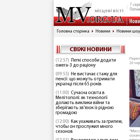
7 сер
Пятн
місцеві вісті
Нов
Головна сторінка
Новини
Новини шоу
СВІЖІ НОВИНИ
Перегл
(12:57)
Легкі способи додати
20 чер
омега-3 до раціону
(09:55)
Не вистачає стажу для
пенсії: що можуть отримати
українці після 65 років
(11:00)
Сучасна освіта в
Мелітополі: як технології
долають виклики війни та
зберігають зв'язок із рідною
громадою
(12:00)
Как ухаживать за грилем,
чтобы он прослужил много
сезонов
"Мисс
оскан