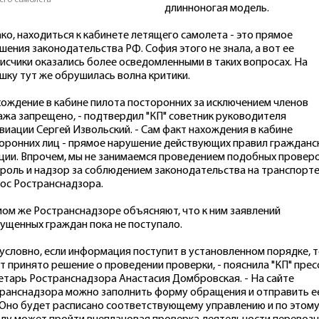
его самолета
длинноногая модель.
ко, находиться к кабинете летящего самолета - это прямое
шения законодательства РФ. София этого не знала, а вот ее
исчики оказались более осведомленными в таких вопросах. На
шку тут же обрушилась волна критики.
хождение в кабине пилота посторонних за исключением членов
ажа запрещено, - подтвердил "КП" советник руководителя
виации Сергей Извольский. - Сам факт нахождения в кабине
оронних лиц - прямое нарушение действующих правил гражданс
ции. Впрочем, мы не занимаемся проведением подобных проверо
роль и надзор за соблюдением законодательства на транспорте
ос Ространснадзора.
мом же Ространснадзоре объясняют, что к ним заявлений
ущенных граждан пока не поступало.
зусловно, если информация поступит в установленном порядке, 
т принято решение о проведении проверки, - пояснила "КП" прес
етарь Ространснадзора Анастасия Домбровская. - На сайте
ранснадзора можно заполнить форму обращения и отправить е
 Оно будет расписано соответствующему управлению и по этом