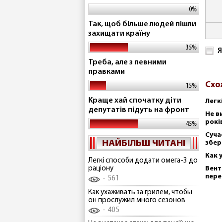
0%
Так, щоб більше людей пішли
захищати країну
35%
Я
Треба, але з певними
правками
Схо
15%
Краще хай спочатку діти
Легк
депутатів підуть на фронт
Не в
рокі
45%
Суча
НАЙБІЛЬШ ЧИТАНІ
збер
Как 
Легкі способи додати омега-3 до
раціону
Вент
пере
561
Как ухаживать за грилем, чтобы
он прослужил много сезонов
405