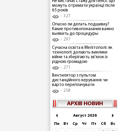
Не вистачає стажу для пенсії: що
можуть отримати українці після
65 років
327
Опасно ли делать подшивку?
Какие противопоказания важно
выявить до процедуры
297
Сучасна освіта в Мелітополі: як
технології долають виклики
війни та зберігають зв'язок із
рідною громадою
271
Вентилятор з пультом
дистанційного керування: чи
варто переплачувати
258
АРХІВ НОВИН
Август 2026
Пн
Вт
Ср
Чт
Пт
Сб
Вс