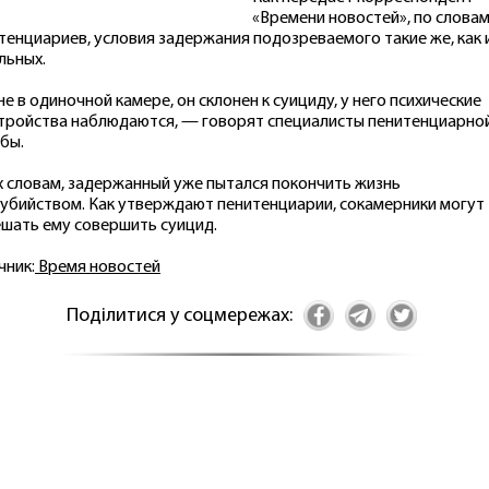
«Времени новостей», по слова
тенциариев, условия задержания подозреваемого такие же, как 
льных.
 не в одиночной камере, он склонен к суициду, у него психические
тройства наблюдаются, — говорят специалисты пенитенциарно
бы.
х словам, задержанный уже пытался покончить жизнь
убийством. Как утверждают пенитенциарии, сокамерники могут
шать ему совершить суицид.
чник:
Время новостей
Поділитися у соцмережах: