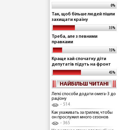
0%
Так, щоб більше людей пішли
захищати країну
35%
Треба, але з певними
правками
15%
Краще хай спочатку діти
депутатів підуть на фронт
45%
НАЙБІЛЬШ ЧИТАНІ
Легкі способи додати омега-3 до
раціону
514
Как ухаживать за грилем, чтобы
он прослужил много сезонов
365