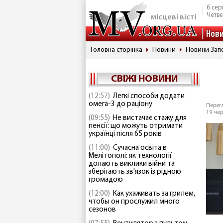
6 сер
Четве
місцеві вісті
Нов
Головна сторінка
Новини
Новини Запо
СВІЖІ НОВИНИ
(12:57)
Легкі способи додати
омега-3 до раціону
Перегл
19 чер
(09:55)
Не вистачає стажу для
пенсії: що можуть отримати
українці після 65 років
(11:00)
Сучасна освіта в
Мелітополі: як технології
долають виклики війни та
зберігають зв'язок із рідною
громадою
(12:00)
Как ухаживать за грилем,
чтобы он прослужил много
сезонов