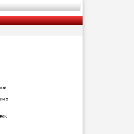
ной
й
ли о
 как