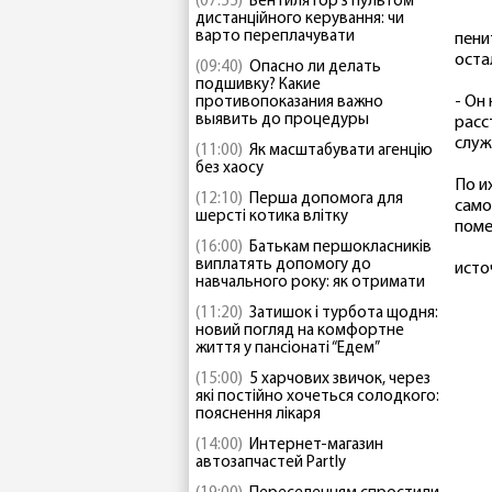
(07:55)
Вентилятор з пультом
дистанційного керування: чи
варто переплачувати
пени
оста
(09:40)
Опасно ли делать
подшивку? Какие
- Он
противопоказания важно
выявить до процедуры
расс
служ
(11:00)
Як масштабувати агенцію
без хаосу
По и
(12:10)
Перша допомога для
само
шерсті котика влітку
поме
(16:00)
Батькам першокласників
виплатять допомогу до
исто
навчального року: як отримати
(11:20)
Затишок і турбота щодня:
новий погляд на комфортне
життя у пансіонаті “Едем”
(15:00)
5 харчових звичок, через
які постійно хочеться солодкого:
пояснення лікаря
(14:00)
Интернет-магазин
автозапчастей Partly