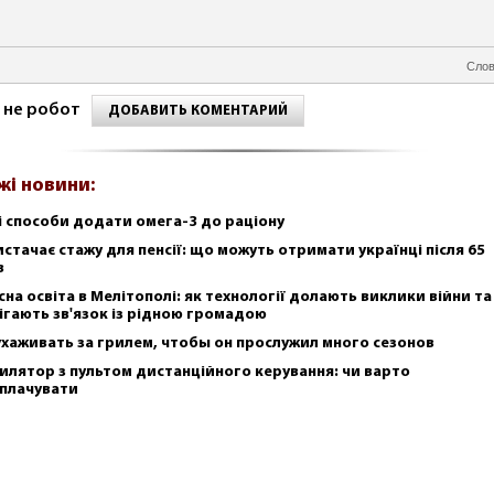
Слов
 не робот
ДОБАВИТЬ КОМЕНТАРИЙ
жі новини:
і способи додати омега-3 до раціону
истачає стажу для пенсії: що можуть отримати українці після 65
в
сна освіта в Мелітополі: як технології долають виклики війни та
ігають зв'язок із рідною громадою
ухаживать за грилем, чтобы он прослужил много сезонов
илятор з пультом дистанційного керування: чи варто
плачувати