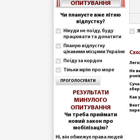
ОПИТУВАННЯ
Чи плануєте вже літню
відпустку?
Нікуди не поїду, буду
Я
працювати та донатити
Планую відпустку
цікавими місцями України
Схо
Поїду за кордон
Легк
Тільки мрію про море
Не в
рокі
ПРОГОЛОСУВАТИ
Суча
збер
РЕЗУЛЬТАТИ
Как 
МИНУЛОГО
Вент
ОПИТУВАННЯ
пере
Чи треба приймати
новий закон про
мобілізацію?
Ні, він обмежує права людей