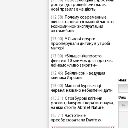
(19:00)
Переселенцям спростили
доступ до грошей і житла: які
нові правила вже діють
(12:58)
Почему современные
шины становятся важной частью
экономичной эксплуатации
автомобиля
(13:00)
У Львові хірурги
прооперували дитину в утробі
матері
(13:00)
«Більше ніж просто
фентезі: 10 книжок для підлітків,
які неможливо закрити»
(12:46)
Бейлинсон - ведущая
клиника Израиля
Имя:
(13:00)
Магнітні бурі в кінці
червня: названо небезпечні дати
Ваш 
(15:31)
Стовбурові клітини
рослин, гіалурон і кератин: наука,
на якій стоїть Abril et Nature
(15:21)
Частотные
преобразователи Danfoss