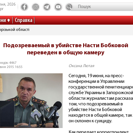
пня, 2026
рг
ини
Справка
різькой області
Подозреваемый в убийстве Насти Бобковой
переведен в общую камеру
ядів: 4467
Оксана Лютая
вня 2015 16:55
Сегодня, 19 июня, на пресс-
конференции в Управлении
государственной пенитенциар
службе Украины в Запорожско
области журналистам рассказа
том, что подозреваемый в
убийстве Насти Бобковой
находится в общей камере, так
он склонен к суициду.
Как передает корреспондент