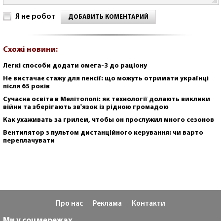
Я не робот
ДОБАВИТЬ КОМЕНТАРИЙ
Схожі новини:
Легкі способи додати омега-3 до раціону
Не вистачає стажу для пенсії: що можуть отримати українці
після 65 років
Сучасна освіта в Мелітополі: як технології долають виклики
війни та зберігають зв'язок із рідною громадою
Как ухаживать за грилем, чтобы он прослужил много сезонов
Вентилятор з пультом дистанційного керування: чи варто
переплачувати
Про нас
Реклама
Контакти
Ми у соцмережах