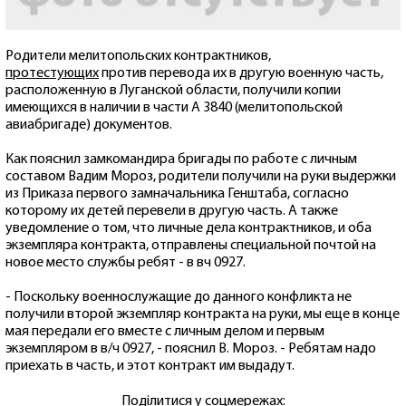
Родители мелитопольских контрактников,
протестующих
против перевода их в другую военную часть,
расположенную в Луганской области, получили копии
имеющихся в наличии в части А 3840 (мелитопольской
авиабригаде) документов.
Как пояснил замкомандира бригады по работе с личным
составом Вадим Мороз, родители получили на руки выдержки
из Приказа первого замначальника Генштаба, согласно
которому их детей перевели в другую часть. А также
уведомление о том, что личные дела контрактников, и оба
экземпляра контракта, отправлены специальной почтой на
новое место службы ребят - в вч 0927.
- Поскольку военнослужащие до данного конфликта не
получили второй экземпляр контракта на руки, мы еще в конце
мая передали его вместе с личным делом и первым
экземпляром в в/ч 0927, - пояснил В. Мороз. - Ребятам надо
приехать в часть, и этот контракт им выдадут.
Поділитися у соцмережах: