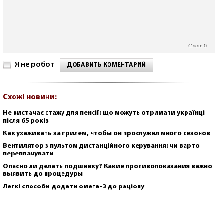
Слов: 0
Я не робот
ДОБАВИТЬ КОМЕНТАРИЙ
Схожі новини:
Не вистачає стажу для пенсії: що можуть отримати українці
після 65 років
Как ухаживать за грилем, чтобы он прослужил много сезонов
Вентилятор з пультом дистанційного керування: чи варто
переплачувати
Опасно ли делать подшивку? Какие противопоказания важно
выявить до процедуры
Легкі способи додати омега-3 до раціону