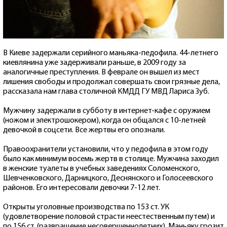
В Киеве задержали серийного маньяка-педофила. 44-летнего
киевлянина уже задерживали раньше, в 2009 году за
аналогичные преступления. В феврале он вышел из мест
лишения свободы и продолжал совершать свои грязные дела,
рассказала нам глава столичной КМДД ГУ МВД Лариса Зуб.
Мужчину задержали в субботу в интернет-кафе с оружием
(ножом и электрошокером), когда он общался с 10-летней
девочкой в соцсети. Все жертвы его опознали.
Правоохранители установили, что у педофила в этом году
было как минимум восемь жертв в столице. Мужчина заходил
в женские туалеты в учебных заведениях Соломенского,
Шевченковского, Дарницкого, Деснянского и Голосеевского
районов. Его интересовали девочки 7-12 лет.
Открыты уголовные производства по 153 ст. УК
(удовлетворение половой страсти неестественным путем) и
по 156 ст. (развращение несовершеннолетних). Маньяку грозит