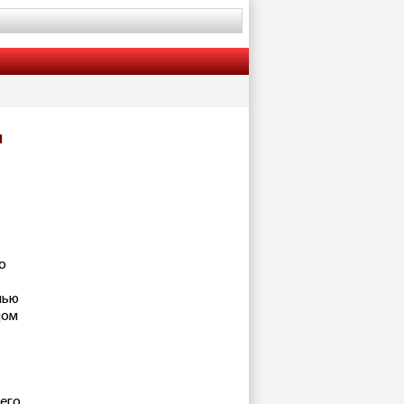
я
и
о
чью
ом
него