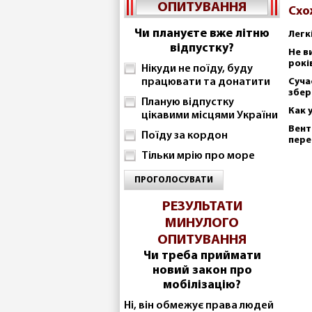
ОПИТУВАННЯ
Схо
Чи плануєте вже літню
Легк
відпустку?
Не в
рокі
Нікуди не поїду, буду
працювати та донатити
Суча
збер
Планую відпустку
Как 
цікавими місцями України
Вент
Поїду за кордон
пере
Тільки мрію про море
ПРОГОЛОСУВАТИ
РЕЗУЛЬТАТИ
МИНУЛОГО
ОПИТУВАННЯ
Чи треба приймати
новий закон про
мобілізацію?
Ні, він обмежує права людей