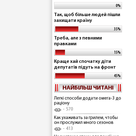
0%
Так, щоб більше людей пішли
захищати країну
35%
Треба, але з певними
правками
15%
Краще хай спочатку діти
депутатів підуть на фронт
45%
НАЙБІЛЬШ ЧИТАНІ
Легкі способи додати омега-3 до
раціону
570
Как ухаживать за грилем, чтобы
он прослужил много сезонов
413