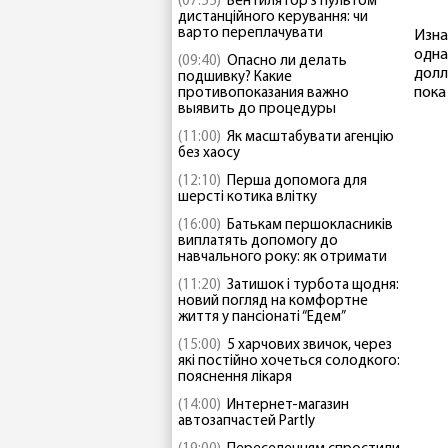
(07:55)
Вентилятор з пультом
дистанційного керування: чи
варто переплачувати
Изна
одна
(09:40)
Опасно ли делать
долл
подшивку? Какие
пока
противопоказания важно
выявить до процедуры
(11:00)
Як масштабувати агенцію
без хаосу
(12:10)
Перша допомога для
шерсті котика влітку
(16:00)
Батькам першокласників
виплатять допомогу до
навчального року: як отримати
(11:20)
Затишок і турбота щодня:
новий погляд на комфортне
життя у пансіонаті “Едем”
(15:00)
5 харчових звичок, через
які постійно хочеться солодкого:
пояснення лікаря
(14:00)
Интернет-магазин
автозапчастей Partly