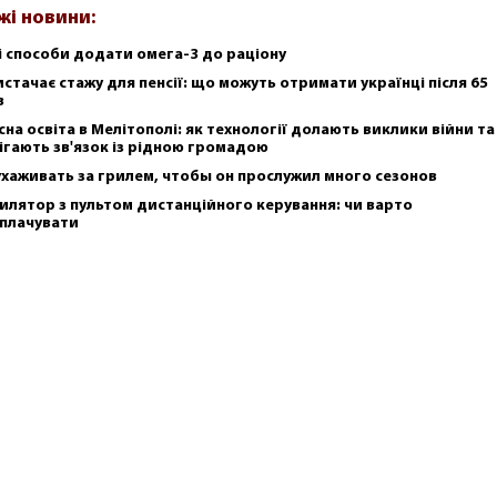
жі новини:
і способи додати омега-3 до раціону
истачає стажу для пенсії: що можуть отримати українці після 65
в
сна освіта в Мелітополі: як технології долають виклики війни та
ігають зв'язок із рідною громадою
ухаживать за грилем, чтобы он прослужил много сезонов
илятор з пультом дистанційного керування: чи варто
плачувати