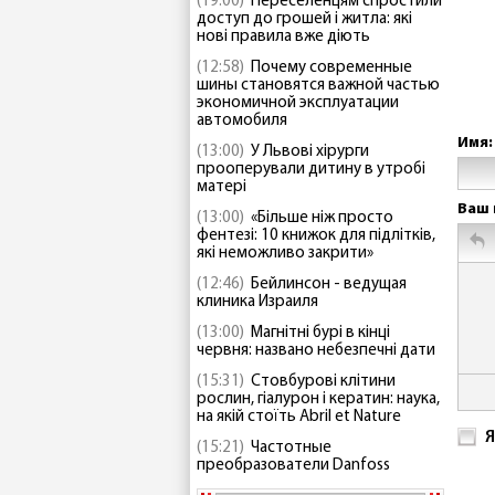
(19:00)
Переселенцям спростили
доступ до грошей і житла: які
нові правила вже діють
(12:58)
Почему современные
шины становятся важной частью
экономичной эксплуатации
автомобиля
Имя:
(13:00)
У Львові хірурги
прооперували дитину в утробі
матері
Ваш 
(13:00)
«Більше ніж просто
фентезі: 10 книжок для підлітків,
які неможливо закрити»
(12:46)
Бейлинсон - ведущая
клиника Израиля
(13:00)
Магнітні бурі в кінці
червня: названо небезпечні дати
(15:31)
Стовбурові клітини
рослин, гіалурон і кератин: наука,
на якій стоїть Abril et Nature
Я
(15:21)
Частотные
преобразователи Danfoss