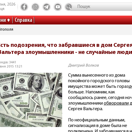
пня, 2026
иця
ини
Справка
ітополя
Есть подозрения, что забравшиеся в дом Серге
Вальтера злоумышленники - не случайные люд
ядів: 3441
Дмитрий Волков
вня 2015 13:21
Сумма вынесенного из дома
покойного городского головы
имущества может быть горазд
больше. Напомним, как
сообщалось ранее, сегодня но
злоумышленники
обворовали
д
Сергея Вальтера.
По неофициальным данным,
сигнализация в доме была не
подключена. И забравшиеся в 