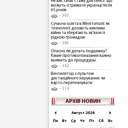
Не вистачає стажу для пенсії: що
можуть отримати українці після
65 років
393
Сучасна освіта в Мелітополі: як
технології долають виклики
війни та зберігають зв'язок із
рідною громадою
386
Опасно ли делать подшивку?
Какие противопоказания важно
выявить до процедуры
342
Вентилятор з пультом
дистанційного керування: чи
варто переплачувати
314
АРХІВ НОВИН
Август 2026
Пн
Вт
Ср
Чт
Пт
Сб
Вс