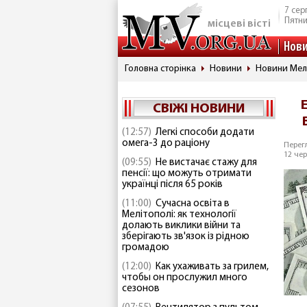
7 сер
Пятн
місцеві вісті
Нов
Головна сторінка
Новини
Новини Мел
СВІЖІ НОВИНИ
(12:57)
Легкі способи додати
омега-3 до раціону
Перегл
12 чер
(09:55)
Не вистачає стажу для
пенсії: що можуть отримати
українці після 65 років
(11:00)
Сучасна освіта в
Мелітополі: як технології
долають виклики війни та
зберігають зв'язок із рідною
громадою
(12:00)
Как ухаживать за грилем,
чтобы он прослужил много
сезонов