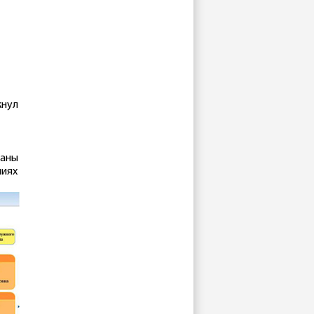
кнул
даны
ниях