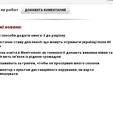
 не робот
ДОБАВИТЬ КОМЕНТАРИЙ
жі новини:
і способи додати омега-3 до раціону
истачає стажу для пенсії: що можуть отримати українці після 65
в
сна освіта в Мелітополі: як технології долають виклики війни та
ігають зв'язок із рідною громадою
ухаживать за грилем, чтобы он прослужил много сезонов
илятор з пультом дистанційного керування: чи варто
плачувати