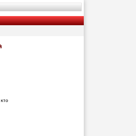
й
 кто