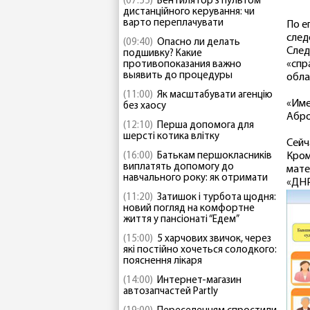
(07:55)
Вентилятор з пультом
дистанційного керування: чи
варто переплачувати
По е
след
(09:40)
Опасно ли делать
След
подшивку? Какие
«спр
противопоказания важно
выявить до процедуры
обла
(11:00)
Як масштабувати агенцію
«Име
без хаосу
Абро
(12:10)
Перша допомога для
шерсті котика влітку
Сейч
(16:00)
Батькам першокласників
Кром
виплатять допомогу до
мате
навчального року: як отримати
«ДНР
(11:20)
Затишок і турбота щодня:
новий погляд на комфортне
життя у пансіонаті “Едем”
(15:00)
5 харчових звичок, через
які постійно хочеться солодкого:
пояснення лікаря
(14:00)
Интернет-магазин
автозапчастей Partly