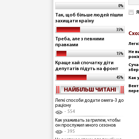
0%
Я
Так, щоб більше людей пішли
захищати країну
35%
Схо
Треба, але з певними
Легк
правками
Не в
15%
рокі
Краще хай спочатку діти
Суча
депутатів підуть на фронт
збер
45%
Как 
Вент
НАЙБІЛЬШ ЧИТАНІ
пере
Легкі способи додати омега-3 до
раціону
554
Как ухаживать за грилем, чтобы
он прослужил много сезонов
395