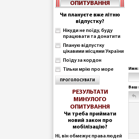
ОПИТУВАННЯ
Чи плануєте вже літню
відпустку?
Нікуди не поїду, буду
працювати та донатити
Планую відпустку
цікавими місцями України
Поїду за кордон
Имя:
Тільки мрію про море
ПРОГОЛОСУВАТИ
Ваш 
РЕЗУЛЬТАТИ
МИНУЛОГО
ОПИТУВАННЯ
Чи треба приймати
новий закон про
мобілізацію?
Ні, він обмежує права людей