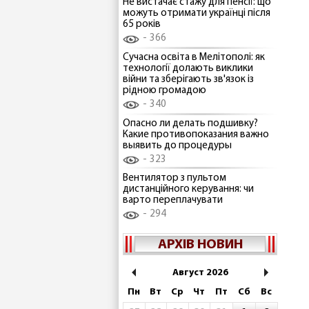
Не вистачає стажу для пенсії: що
можуть отримати українці після
65 років
366
Сучасна освіта в Мелітополі: як
технології долають виклики
війни та зберігають зв'язок із
рідною громадою
340
Опасно ли делать подшивку?
Какие противопоказания важно
выявить до процедуры
323
Вентилятор з пультом
дистанційного керування: чи
варто переплачувати
294
АРХІВ НОВИН
Август 2026
Пн
Вт
Ср
Чт
Пт
Сб
Вс