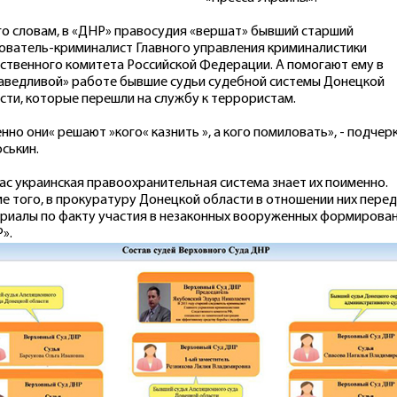
го словам, в «ДНР» правосудия «вершат» бывший старший
ователь-криминалист Главного управления криминалистики
ственного комитета Российской Федерации. А помогают ему в
аведливой» работе бывшие судьи судебной системы Донецкой
сти, которые перешли на службу к террористам.
нно они« решают »кого« казнить », а кого помиловать», - подчер
ськин.
ас украинская правоохранительная система знает их поименно.
е того, в прокуратуру Донецкой области в отношении них пере
риалы по факту участия в незаконных вооруженных формирова
».