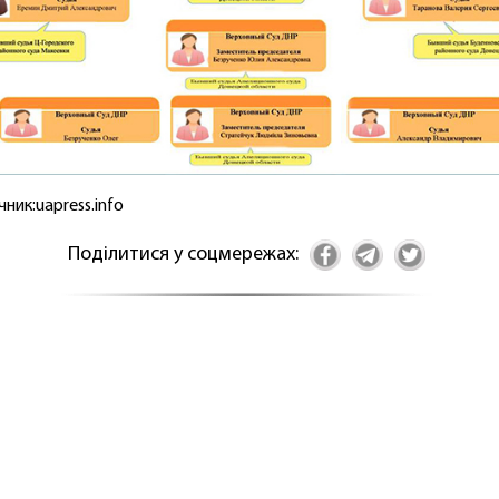
чник:uapress.info
Поділитися у соцмережах: