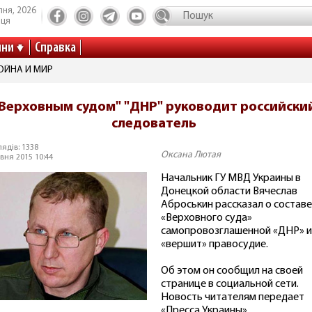
пня, 2026
иця
ини
Справка
ВОЙНА И МИР
Верховным судом" "ДНР" руководит российски
следователь
ядів: 1338
Оксана Лютая
вня 2015 10:44
Начальник ГУ МВД Украины в
Донецкой области Вячеслав
Аброськин рассказал о составе
«Верховного суда»
самопровозглашенной «ДНР» и
«вершит» правосудие.
Об этом он сообщил на своей
странице в социальной сети.
Новость читателям передает
«Пресса Украины».