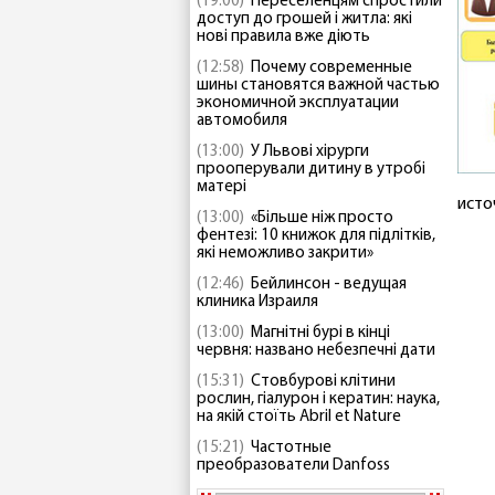
(19:00)
Переселенцям спростили
доступ до грошей і житла: які
нові правила вже діють
(12:58)
Почему современные
шины становятся важной частью
экономичной эксплуатации
автомобиля
(13:00)
У Львові хірурги
прооперували дитину в утробі
матері
исто
(13:00)
«Більше ніж просто
фентезі: 10 книжок для підлітків,
які неможливо закрити»
(12:46)
Бейлинсон - ведущая
клиника Израиля
(13:00)
Магнітні бурі в кінці
червня: названо небезпечні дати
(15:31)
Стовбурові клітини
рослин, гіалурон і кератин: наука,
на якій стоїть Abril et Nature
(15:21)
Частотные
преобразователи Danfoss