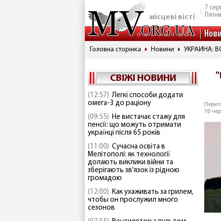
7 сер
Пятн
місцеві вісті
Нов
Головна сторінка
Новини
УКРАИНА: 
"
СВІЖІ НОВИНИ
(12:57)
Легкі способи додати
омега-3 до раціону
Перегл
10 чер
(09:55)
Не вистачає стажу для
пенсії: що можуть отримати
українці після 65 років
(11:00)
Сучасна освіта в
Мелітополі: як технології
долають виклики війни та
зберігають зв'язок із рідною
громадою
(12:00)
Как ухаживать за грилем,
чтобы он прослужил много
сезонов