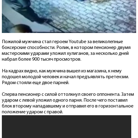
Пожилой мужчина стал героем Youtube за великолепные
боксерские способности. Ролик, в котором пенсионер двумя
мастерскими ударами уложил хулиганов, за несколько дней
набрал более 900 тысяч просмотров.
На кадрах видно, как мужчина вышел из магазина, к нему
подошел молодой человек и начал предъявлять претензии.
Рядом стояли еще двое парней.
Сперва пенсионер с силой оттолкнул своего оппонента. Затем
ударом с левой уложил одного парня. После чего поставил
блок второму нападавшему и отправил его в горизонтальное
положение ударом с правой.