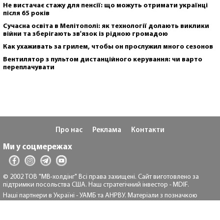
Не вистачає стажу для пенсії: що можуть отримати українці
після 65 років
Сучасна освіта в Мелітополі: як технології долають виклики
війни та зберігають зв'язок із рідною громадою
Как ухаживать за грилем, чтобы он прослужил много сезонов
Вентилятор з пультом дистанційного керування: чи варто
переплачувати
Про нас
Реклама
Контакти
Ми у соцмережах
© 2002 ТОВ "МВ-холдінг" Всі права захищені. Сайт виготовлено за
підтримки посольства США. Наш стратегічний інвестор - MDIF.
Наші партнери в Україні - УАМБ та АНРВУ. Матеріали з позначкою
"Реклама" та "*" розміщуються на правах реклами.