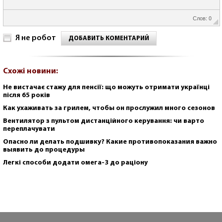
Слов: 0
Я не робот
ДОБАВИТЬ КОМЕНТАРИЙ
Схожі новини:
Не вистачає стажу для пенсії: що можуть отримати українці
після 65 років
Как ухаживать за грилем, чтобы он прослужил много сезонов
Вентилятор з пультом дистанційного керування: чи варто
переплачувати
Опасно ли делать подшивку? Какие противопоказания важно
выявить до процедуры
Легкі способи додати омега-3 до раціону