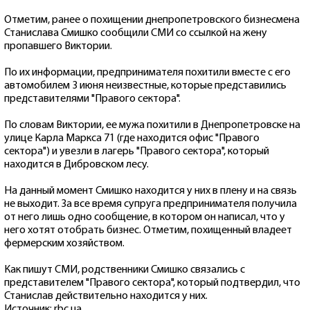
Отметим, ранее о похищении днепропетровского бизнесмена
Станислава Смишко сообщили СМИ со ссылкой на жену
пропавшего Виктории.
По их информации, предпринимателя похитили вместе с его
автомобилем 3 июня неизвестные, которые представились
представителями "Правого сектора".
По словам Виктории, ее мужа похитили в Днепропетровске на
улице Карла Маркса 71 (где находится офис "Правого
сектора") и увезли в лагерь "Правого сектора", который
находится в Дибровском лесу.
На данный момент Смишко находится у них в плену и на связь
не выходит. За все время супруга предпринимателя получила
от него лишь одно сообщение, в котором он написал, что у
него хотят отобрать бизнес. Отметим, похищенный владеет
фермерским хозяйством.
Как пишут СМИ, родственники Смишко связались с
представителем "Правого сектора", который подтвердил, что
Станислав действительно находится у них.
Источник: rbc.ua