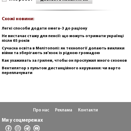
Схожі новини:
Легкі способи додати омега-3 до раціону
Не вистачає стажу для пенсії: що можуть отримати українці
після 65 років
Сучасна освіта в Мелітополі: як технології долають виклики
війни та зберігають зв'язок із рідною громадою
Как ухаживать за грилем, чтобы он прослужил много сезонов
Вентилятор з пультом дистанційного керування: чи варто
переплачувати
Про нас
Реклама
Контакти
Ми у соцмережах