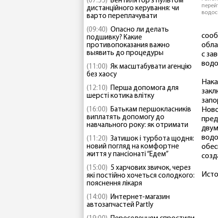
(07:55)
Вентилятор з пультом
перей
дистанційного керування: чи
водос
варто переплачувати
(09:40)
Опасно ли делать
сооб
подшивку? Какие
обла
противопоказания важно
выявить до процедуры
с за
водо
(11:00)
Як масштабувати агенцію
без хаосу
Нака
(12:10)
Перша допомога для
закл
шерсті котика влітку
запо
(16:00)
Батькам першокласників
Ново
виплатять допомогу до
пред
навчального року: як отримати
двум
водо
(11:20)
Затишок і турбота щодня:
новий погляд на комфортне
обес
життя у пансіонаті “Едем”
созд
(15:00)
5 харчових звичок, через
Исто
які постійно хочеться солодкого:
пояснення лікаря
(14:00)
Интернет-магазин
автозапчастей Partly