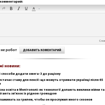
комментарий:
Слов
 не робот
ДОБАВИТЬ КОМЕНТАРИЙ
жі новини:
і способи додати омега-3 до раціону
истачає стажу для пенсії: що можуть отримати українці після 65
в
сна освіта в Мелітополі: як технології долають виклики війни та
ігають зв'язок із рідною громадою
ухаживать за грилем, чтобы он прослужил много сезонов