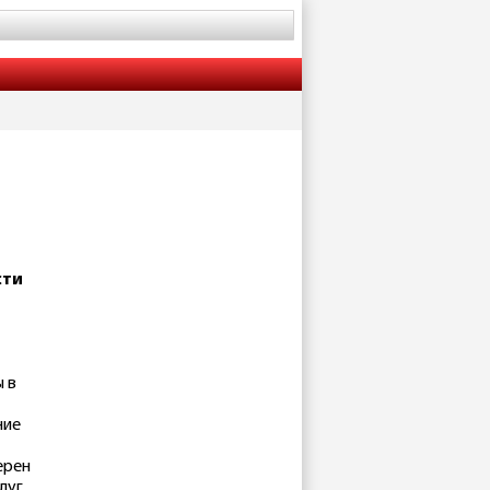
сти
 в
ние
ерен
луг