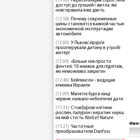
(19:00)
Переселенцям спростили
доступ до грошей і житла: які
нові правила вже діють
(12:58)
Почему современные
шины становятся важной частью
экономичной эксплуатации
автомобиля
(13:00)
У Львові хірурги
прооперували дитину в утробі
матері
(13:00)
«Більше ніж просто
фентезі: 10 книжок для підлітків,
які неможливо закрити»
(12:46)
Бейлинсон - ведущая
клиника Израиля
(13:00)
Магнітні бурі в кінці
червня: названо небезпечні дати
(15:31)
Стовбурові клітини
рослин, гіалурон і кератин: наука,
на якій стоїть Abril et Nature
Имя:
(15:21)
Частотные
преобразователи Danfoss