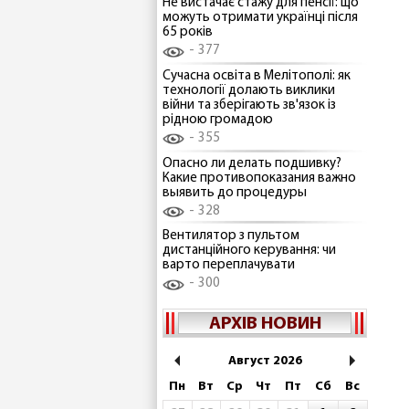
Не вистачає стажу для пенсії: що
можуть отримати українці після
65 років
377
Сучасна освіта в Мелітополі: як
технології долають виклики
війни та зберігають зв'язок із
рідною громадою
355
Опасно ли делать подшивку?
Какие противопоказания важно
выявить до процедуры
328
Вентилятор з пультом
дистанційного керування: чи
варто переплачувати
300
АРХІВ НОВИН
Август 2026
Пн
Вт
Ср
Чт
Пт
Сб
Вс