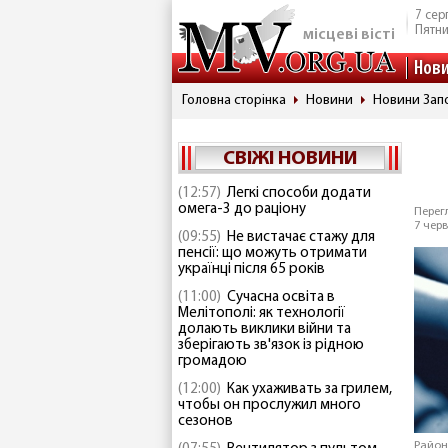
7 сер
Пятн
місцеві вісті
Нов
Головна сторінка
Новини
Новини Запо
СВІЖІ НОВИНИ
(12:57)
Легкі способи додати
омега-3 до раціону
Перегл
7 черв
(09:55)
Не вистачає стажу для
пенсії: що можуть отримати
українці після 65 років
(11:00)
Сучасна освіта в
Мелітополі: як технології
долають виклики війни та
зберігають зв'язок із рідною
громадою
(12:00)
Как ухаживать за грилем,
чтобы он прослужил много
сезонов
Район