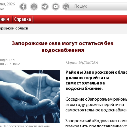
пня, 2026
иця
ини
Справка
різькой області
Запорожские села могут остаться без
водоснабжения
ядів: 1271
Мария ЭНДИКОВА
ня 2015 10:02
Районы Запорожской обла
должны перейти на
самостоятельное
водоснабжение.
Соседние с Запорожьем районы
этом году должны перейти на
самостоятельное водоснабже
Запорожский «Водоканал» нам
прекратить предоставление ус
ы Запорожской области должны