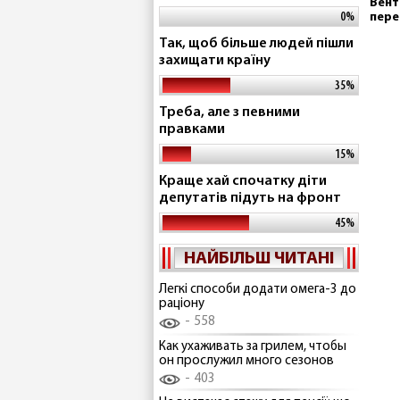
Вент
0%
пере
Так, щоб більше людей пішли
захищати країну
35%
Треба, але з певними
правками
15%
Краще хай спочатку діти
депутатів підуть на фронт
45%
НАЙБІЛЬШ ЧИТАНІ
Легкі способи додати омега-3 до
раціону
558
Как ухаживать за грилем, чтобы
он прослужил много сезонов
403