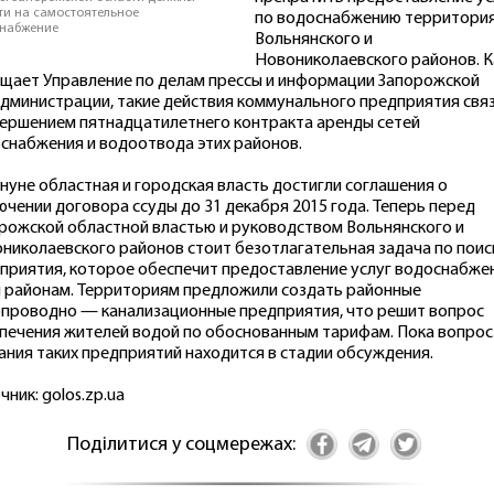
ти на самостоятельное
по водоснабжению территори
набжение
Вольнянского и
Новониколаевского районов. К
щает Управление по делам прессы и информации Запорожской
дминистрации, такие действия коммунального предприятия свя
вершением пятнадцатилетнего контракта аренды сетей
снабжения и водоотвода этих районов.
нуне областная и городская власть достигли соглашения о
ючении договора ссуды до 31 декабря 2015 года. Теперь перед
рожской областной властью и руководством Вольнянского и
николаевского районов стоит безотлагательная задача по поис
приятия, которое обеспечит предоставление услуг водоснабже
 районам. Территориям предложили создать районные
проводно — канализационные предприятия, что решит вопрос
печения жителей водой по обоснованным тарифам. Пока вопрос
ания таких предприятий находится в стадии обсуждения.
чник: golos.zp.ua
Поділитися у соцмережах: