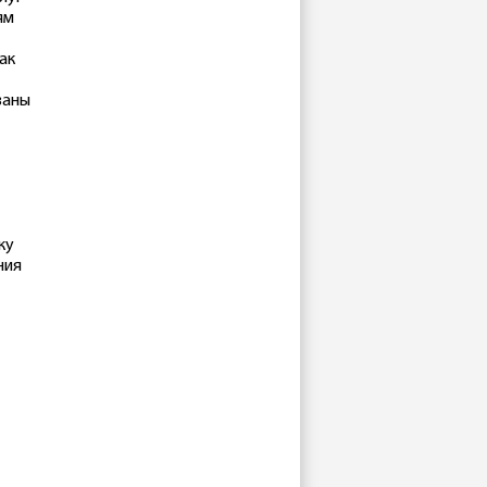
ям
ак
заны
ку
ния