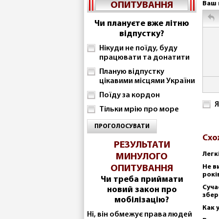
Ваш 
ОПИТУВАННЯ
Чи плануєте вже літню
відпустку?
Нікуди не поїду, буду
працювати та донатити
Планую відпустку
цікавими місцями України
Поїду за кордон
Я
Тільки мрію про море
ПРОГОЛОСУВАТИ
Схо
РЕЗУЛЬТАТИ
Легк
МИНУЛОГО
Не в
ОПИТУВАННЯ
рокі
Чи треба приймати
Суча
новий закон про
збер
мобілізацію?
Как 
Ні, він обмежує права людей