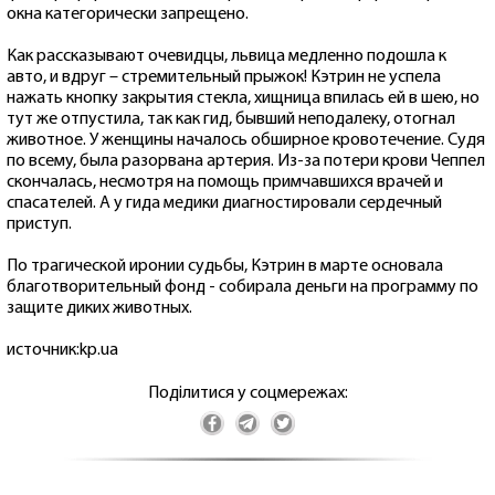
окна категорически запрещено.
Как рассказывают очевидцы, львица медленно подошла к
авто, и вдруг – стремительный прыжок! Кэтрин не успела
нажать кнопку закрытия стекла, хищница впилась ей в шею, но
тут же отпустила, так как гид, бывший неподалеку, отогнал
животное. У женщины началось обширное кровотечение. Судя
по всему, была разорвана артерия. Из-за потери крови Чеппел
скончалась, несмотря на помощь примчавшихся врачей и
спасателей. А у гида медики диагностировали сердечный
приступ.
По трагической иронии судьбы, Кэтрин в марте основала
благотворительный фонд - собирала деньги на программу по
защите диких животных.
источник:kp.ua
Поділитися у соцмережах: