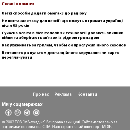
Схожі новини:
Легкі способи додати омега-3 до раціону
Не вистачає стажу для пенсії: що можуть отримати українці
після 65 років
Сучасна освіта в Мелітополі: як технології долають виклики
війни та зберігають зв'язок із рідною громадою
Как ухаживать за грилем, чтобы он прослужил много сезонов
Вентилятор з пультом дистанційного керування: чи варто
переплачувати
Про нас
Реклама
Контакти
Ми у соцмережах
© 2002 ТОВ "МВ-холдінг" Всі права захищені. Сайт виготовлено за
підтримки посольства США. Наш стратегічний інвестор - MDIF.