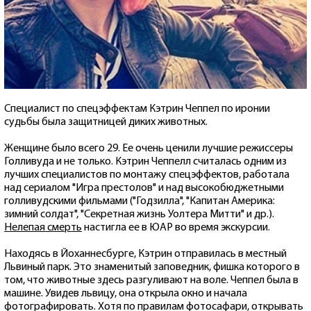
Специалист по спецэффектам Кэтрин Чеппел по иронии
судьбы была защитницей диких животных.
Женщине было всего 29. Ее очень ценили лучшие режиссеры
Голливуда и не только. Кэтрин Чеппелл считалась одним из
лучших специалистов по монтажу спецэффектов, работала
над сериалом "Игра престолов" и над высокобюджетными
голливудскими фильмами ("Годзилла", "Капитан Америка:
зимний солдат", "Секретная жизнь Уолтера Митти" и др.).
Нелепая смерть
настигла ее в ЮАР во время экскурсии.
Находясь в Йоханнесбурге, Кэтрин отправилась в местный
Львиный парк. Это знаменитый заповедник, фишка которого в
том, что животные здесь разгуливают на воле. Чеппел была в
машине. Увидев львицу, она открыла окно и начала
фотографировать. Хотя по правилам фотосафари, открывать